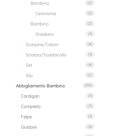
Bambina
(2)
Ne
Cerimonia
(2)
Bambino
(2)
23
Sneakers
(1)
Scarpine/Calzini
(4)
Sciarpa/Scaldacollo
(1)
Set
(4)
Slip
(2)
Abbigliamento Bambino
(115)
Cardigan
(1)
Completo
(7)
Ne
Felpe
(1)
Giubbini
(6)