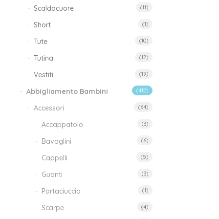
Scaldacuore
(11)
T
Short
(1)
Lun
Tute
(10)
1
Tutina
(12)
Vestiti
(19)
Abbigliamento Bambini
(412)
Accessori
(64)
Accappatoio
(3)
Tuti
Bavaglini
(6)
B
Cappelli
(5)
Guanti
(3)
25
Portaciuccio
(1)
Scarpe
(4)
Com