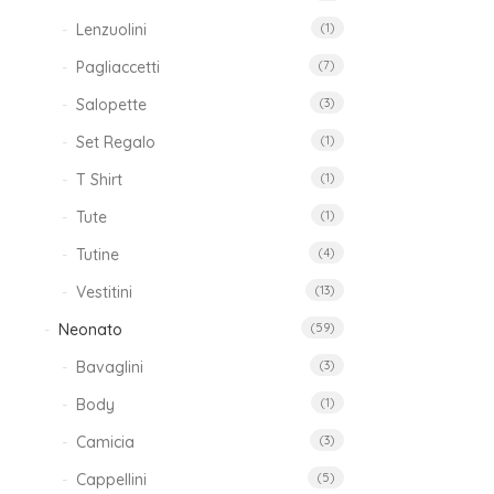
Lenzuolini
(1)
Pagliaccetti
(7)
Salopette
(3)
T
Set Regalo
(1)
Ne
T Shirt
(1)
Tute
(1)
39
Tutine
(4)
Vestitini
(13)
Neonato
(59)
Bavaglini
(3)
Body
(1)
Camicia
(3)
Gi
Cappellini
(5)