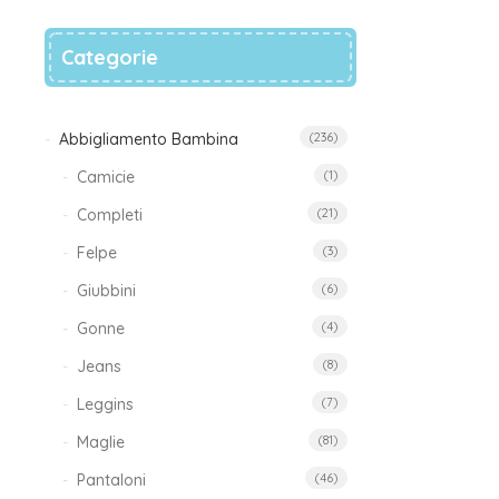
Categorie
Abbigliamento Bambina
(236)
Camicie
(1)
Completi
(21)
Felpe
(3)
Se
Giubbini
(6)
Cot
Gonne
(4)
2
Jeans
(8)
1
Leggins
(7)
Maglie
(81)
Pantaloni
(46)