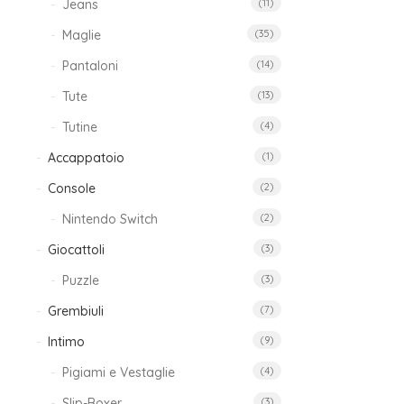
19
Jeans
(11)
Maglie
(35)
Pantaloni
(14)
Com
Tute
(13)
Tutine
(4)
Accappatoio
(1)
35
Console
(2)
Nintendo Switch
(2)
Giocattoli
(3)
Com
Puzzle
(3)
Ne
Grembiuli
(7)
Intimo
(9)
25
Pigiami e Vestaglie
(4)
Slip-Boxer
(3)