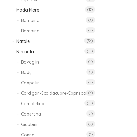
Moda Mare
(13)
Bambina
(6)
Bambino
(7)
Cap
Natale
(34)
Neonata
(61)
13
Bavaglini
(4)
Body
(1)
Cappellini
(4)
Com
Cardigan-Scaldacuore-Coprispalle
(4)
Ne
Completino
(10)
27
Copertina
(1)
Giubbini
(2)
Gonne
(1)