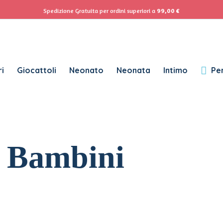
ACCEDI
Se
Spedizione Gratuita per ordini superiori a
99,00
€
Password dimenticata?
i
Giocattoli
Neonato
Neonata
Intimo
Per
RICHIESTO
NOME UTENTE
*
RICHIESTO
INDIRIZZO EMAIL
*
 Bambini
RICHIESTO
PASSWORD
*
SUBSCRIBE TO OUR NEWSLETTER