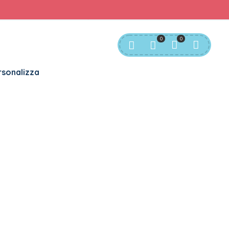
rvizio Clienti:
info@bgkids.it
+39 345 627 9165
0
0
sonalizza