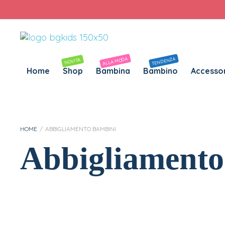
Personalizza Gadget T-Shirt
Download APP B&G Kids
ALLA MODA
TENDENZA
NOVITÀ
Home
Shop
Bambina
Bambino
Accessor
HOME
/
ABBIGLIAMENTO BAMBINI
Abbigliamento