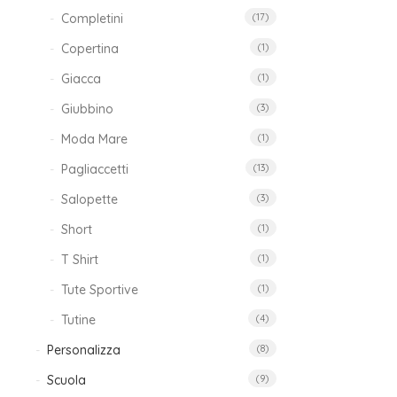
Completini
(17)
39
Copertina
(1)
Giacca
(1)
Giubbino
(3)
Moda Mare
(1)
Car
Pagliaccetti
(13)
Salopette
(3)
29
Short
(1)
T Shirt
(1)
Tute Sportive
(1)
Tutine
(4)
Personalizza
(8)
Cap
C
Scuola
(9)