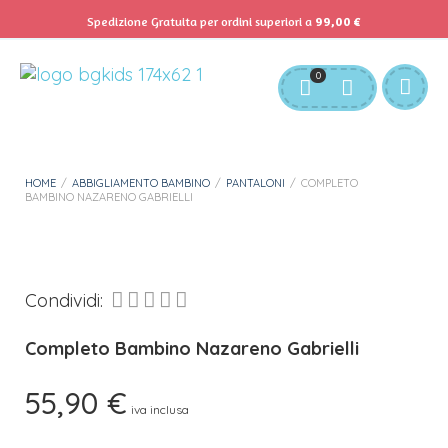
Spedizione Gratuita per ordini superiori a
99,00
€
Servizio Clienti:
info@bgkids.it
+39 345 627 9165
0
Personalizza Gadget T-Shirt
Download APP B&G Kids
HOME
/
ABBIGLIAMENTO BAMBINO
/
PANTALONI
/
COMPLETO
BAMBINO NAZARENO GABRIELLI
Condividi:
Completo Bambino Nazareno Gabrielli
55,90
€
iva inclusa