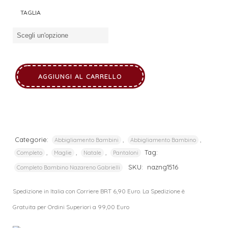
TAGLIA
AGGIUNGI AL CARRELLO
Categorie:
,
,
Abbigliamento Bambini
Abbigliamento Bambino
,
,
,
Tag:
Completo
Maglie
Natale
Pantaloni
SKU:
nazng1516
Completo Bambino Nazareno Gabrielli
Spedizione in Italia con Corriere BRT 6,90 Euro. La Spedizione è
Gratuita per Ordini Superiori a 99,00 Euro