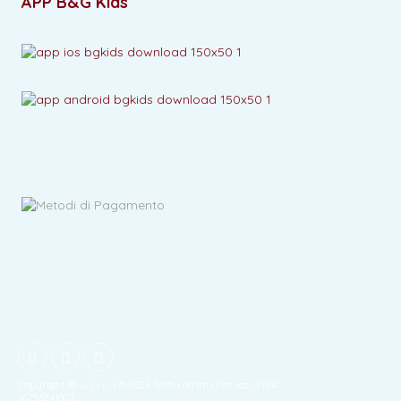
APP B&G Kids
Copyright ©
| © 2026 Tutti i diritti riservati. P.IVA
JLS s.r.l.
16756241002