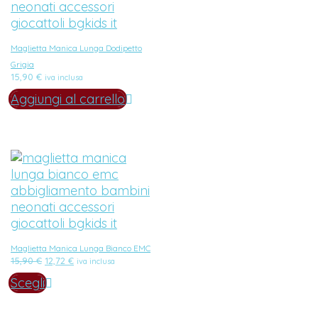
Maglietta Manica Lunga Dodipetto
Grigia
15,90
€
iva inclusa
Aggiungi al carrello
Maglietta Manica Lunga Bianco EMC
Il
Il
15,90
€
12,72
€
iva inclusa
prezzo
prezzo
Scegli
originale
attuale
era:
è:
15,90 €.
12,72 €.