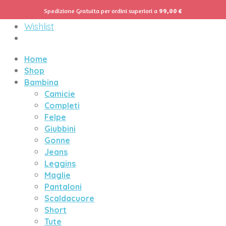
Spedizione Gratuita per ordini superiori a
99,00
€
Menu
Wishlist
Home
Shop
Bambina
Camicie
Completi
Felpe
Giubbini
Gonne
Jeans
Leggins
Maglie
Pantaloni
Scaldacuore
Short
Tute