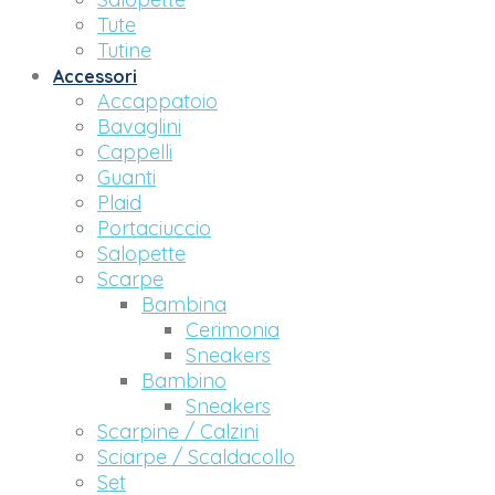
Tute
Tutine
Accessori
Accappatoio
Bavaglini
Cappelli
Guanti
Plaid
Portaciuccio
Salopette
Scarpe
Bambina
Cerimonia
Sneakers
Bambino
Sneakers
Scarpine / Calzini
Sciarpe / Scaldacollo
Set