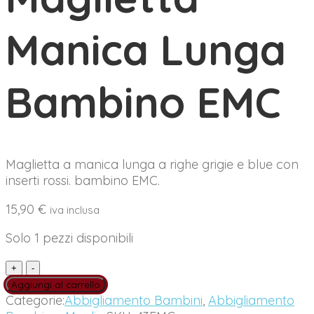
Manica Lunga
Bambino EMC
Maglietta a manica lunga a righe grigie e blue con
inserti rossi. bambino EMC.
15,90
€
iva inclusa
Solo 1 pezzi disponibili
Maglietta
Manica
Aggiungi al carrello
Lunga
Categorie:
Abbigliamento Bambini
,
Abbigliamento