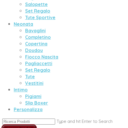
Salopette
Set Regalo
Tute Sportive
Neonata
Bavaglini
Completino
Copertina
Doudou
Fiocco Nascita
Pagliaccetti
Set Regalo
Tute
Vestitini
Intimo
Pigiami
Slip Boxer
Personalizza
Type and hit Enter to Search