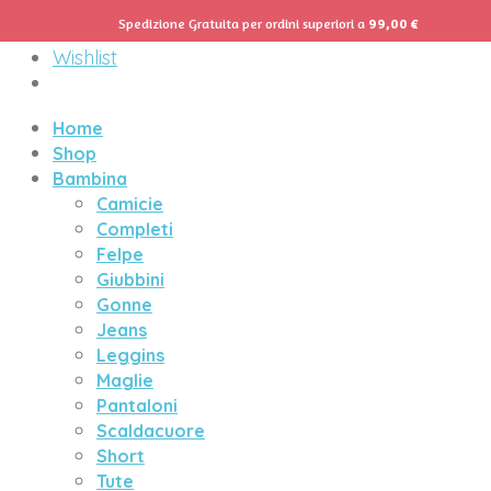
Spedizione Gratuita per ordini superiori a
99,00
€
Menu
Wishlist
Home
Shop
Bambina
Camicie
Completi
Felpe
Giubbini
Gonne
Jeans
Leggins
Maglie
Pantaloni
Scaldacuore
Short
Tute