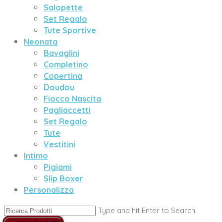
Salopette
Set Regalo
Tute Sportive
Neonata
Bavaglini
Completino
Copertina
Doudou
Fiocco Nascita
Pagliaccetti
Set Regalo
Tute
Vestitini
Intimo
Pigiami
Slip Boxer
Personalizza
Type and hit Enter to Search