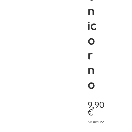
n
ic
o
r
n
o
9,90
€
iva inclusa