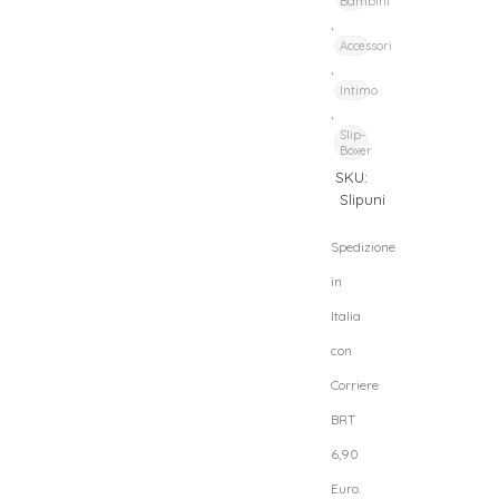
Bambini
,
Accessori
,
Intimo
,
Slip-
Boxer
SKU:
Slipuni
Spedizione
in
Italia
con
Corriere
BRT
6,90
Euro.