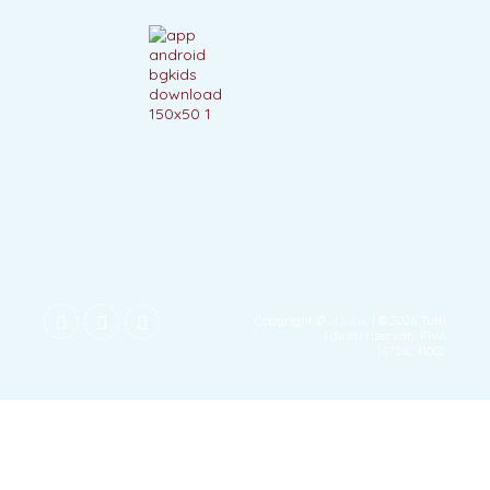
Copyright ©
| © 2026 Tutti
JLS s.r.l.
i diritti riservati. P.IVA
16756241002