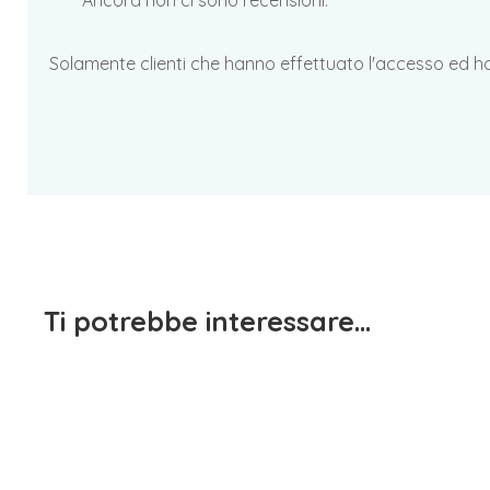
Ancora non ci sono recensioni.
Solamente clienti che hanno effettuato l'accesso ed 
Ti potrebbe interessare…
Jean
1