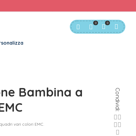
rvizio Clienti:
info@bgkids.it
+39 345 627 9165
0
0
sonalizza
one Bambina a
Condividi:
 EMC
uadri vari colori EMC.