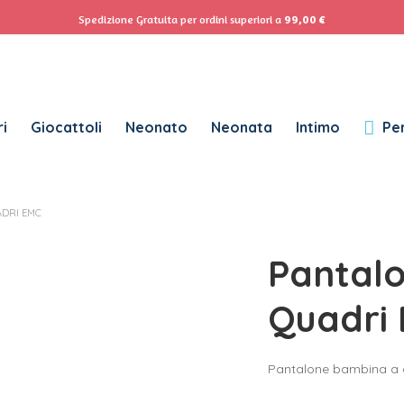
ACCEDI
Se
Spedizione Gratuita per ordini superiori a
99,00
€
Password dimenticata?
i
Giocattoli
Neonato
Neonata
Intimo
Per
RICHIESTO
NOME UTENTE
*
ADRI EMC
RICHIESTO
INDIRIZZO EMAIL
*
Pantal
RICHIESTO
PASSWORD
*
Quadri
Pantalone bambina a q
SUBSCRIBE TO OUR NEWSLETTER