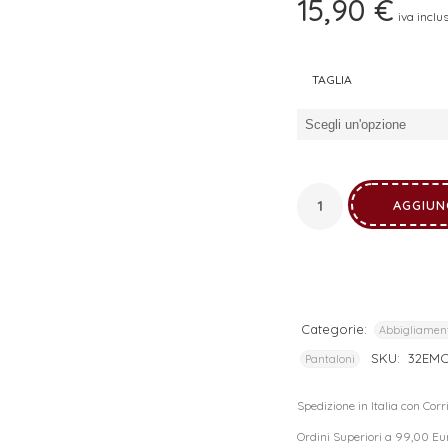
15,90
€
iva inclu
I tuoi dati personali verranno utilizzati per supportare la tua
esperienza su questo sito web, per gestire l'accesso al tuo
privacy policy
account e per altri scopi descritti nella nostra
.
TAGLIA
REGISTRATI
AGGIUN
Categorie:
Abbigliamen
SKU:
32EM
Pantaloni
Spedizione in Italia con Cor
Ordini Superiori a 99,00 Eu