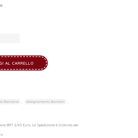
sa
GI AL CARRELLO
,
,
to Bambina
Abbigliamento Bambini
C
riere BRT 6,90 Euro. La Spedizione è Gratuita per
ro