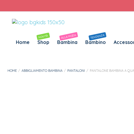
Personalizza Gadget T-Shirt
Download APP B&G Kids
Pantalone Bambina a Quadri EMC
33 persone vedono ora questo prodotto
ALLA MODA
TENDENZA
NOVITÀ
Home
Shop
Bambina
Bambino
Accessor
HOME
/
ABBIGLIAMENTO BAMBINA
/
PANTALONI
/
PANTALONE BAMBINA A QU