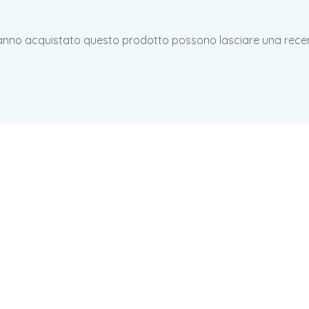
hanno acquistato questo prodotto possono lasciare una rece
s Bambino Rosso
Dodipetto
Pantalone Tuta Bim
Dodipetto
5,90
€
iva inclusa