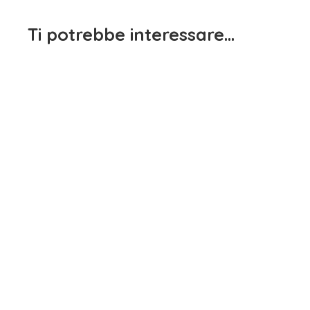
Ti potrebbe interessare…
Pantalone Bambina Nero
Maglietta Manica Lunga
iDO
Bianco e Rosa EMC
15,90
€
15,90
€
iva inclusa
iva inclusa