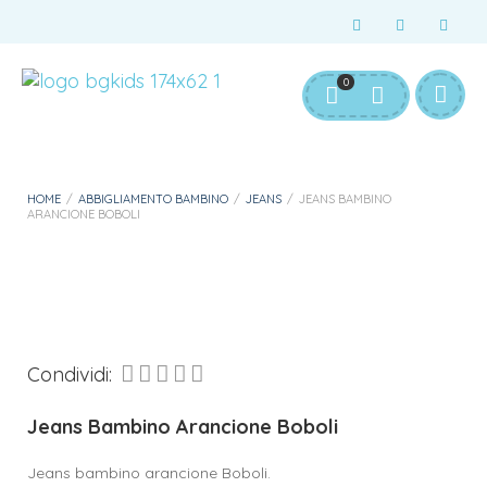
Servizio Clienti:
info@bgkids.it
+39 345 627 9165
0
Personalizza Gadget T-Shirt
Download APP B&G Kids
HOME
/
ABBIGLIAMENTO BAMBINO
/
JEANS
/
JEANS BAMBINO
ARANCIONE BOBOLI
Condividi:
Jeans Bambino Arancione Boboli
Jeans bambino arancione Boboli.