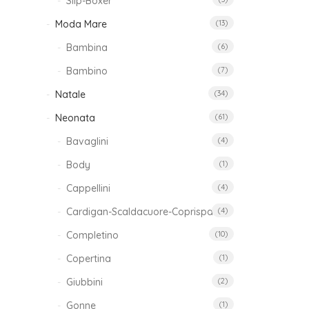
Slip-Boxer
Moda Mare
(13)
Bambina
(6)
Bambino
(7)
Natale
(34)
Neonata
(61)
Bavaglini
(4)
Body
(1)
Cappellini
(4)
Cardigan-Scaldacuore-Coprispalle
(4)
Completino
(10)
Copertina
(1)
Giubbini
(2)
Gonne
(1)