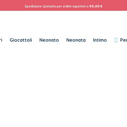
ACCEDI
Se
Spedizione Gratuita per ordini superiori a
99,00
€
Password dimenticata?
i
Giocattoli
Neonato
Neonata
Intimo
Per
RICHIESTO
NOME UTENTE
*
RICHIESTO
INDIRIZZO EMAIL
*
RICHIESTO
PASSWORD
*
SUBSCRIBE TO OUR NEWSLETTER