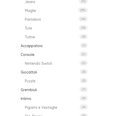
Jeans
(11)
Maglie
(35)
Pantaloni
(14)
Tute
(13)
Tutine
(4)
Accappatoio
(1)
Console
(2)
Nintendo Switch
(2)
Giocattoli
(3)
Puzzle
(3)
Grembiuli
(7)
Intimo
(9)
Pigiami e Vestaglie
(4)
(3)