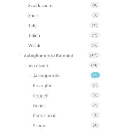
Scaldacuore
(11)
Short
(1)
Tute
(10)
Tutina
(12)
Vestiti
(19)
Abbigliamento Bambini
(412)
Accessori
(64)
Accappatoio
(3)
Bavaglini
(6)
Cappelli
(5)
Guanti
(3)
Portaciuccio
(1)
Scarpe
(4)