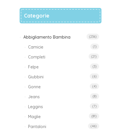
Categorie
Abbigliamento Bambina
(236)
Camicie
(1)
Completi
(21)
Felpe
(3)
Giubbini
(6)
s
Gonne
(4)
Jeans
(8)
Leggins
(7)
Maglie
(81)
Pantaloni
(46)