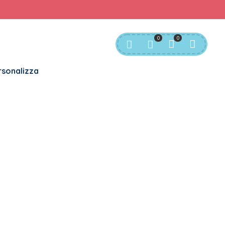
rvizio Clienti:
info@bgkids.it
+39 345 627 9165
0
0
sonalizza