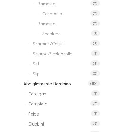
Bambina
(2)
Cerimonia
(2)
Bambino
(2)
Sneakers
(1)
Scarpine/Calzini
(4)
Sciarpa/Scaldacollo
(1)
Set
(4)
Slip
(2)
Abbigliamento Bambino
(115)
Cardigan
(1)
Completo
(7)
Felpe
(1)
Giubbini
(6)