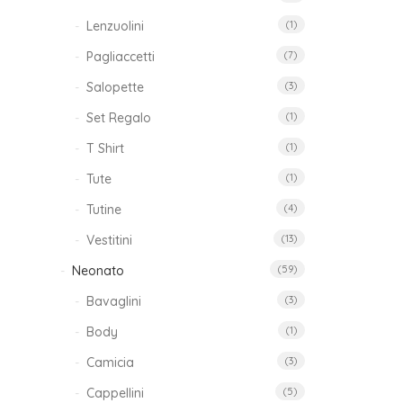
Lenzuolini
(1)
Pagliaccetti
(7)
Salopette
(3)
Set Regalo
(1)
T Shirt
(1)
Tute
(1)
Tutine
(4)
Vestitini
(13)
Neonato
(59)
Bavaglini
(3)
Body
(1)
Camicia
(3)
Cappellini
(5)