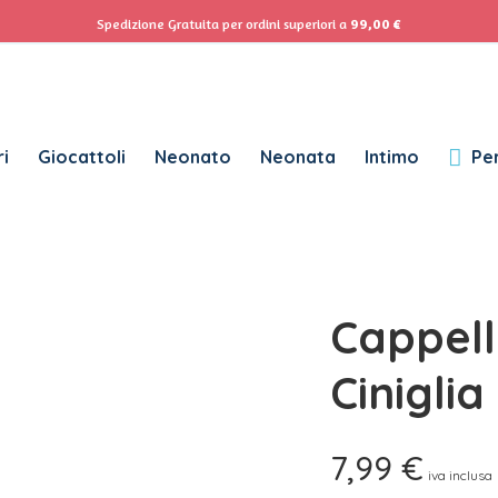
ACCEDI
Se
Spedizione Gratuita per ordini superiori a
99,00
€
Password dimenticata?
i
Giocattoli
Neonato
Neonata
Intimo
Per
RICHIESTO
NOME UTENTE
*
RICHIESTO
INDIRIZZO EMAIL
*
Cappell
RICHIESTO
PASSWORD
*
Ciniglia
7,99
€
SUBSCRIBE TO OUR NEWSLETTER
iva inclusa