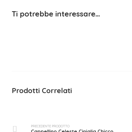
Ti potrebbe interessare…
Cappell
7
Prodotti Correlati
PRECEDENTE PRODOTTO
Cappellino Celeste Ciniglia Chicco