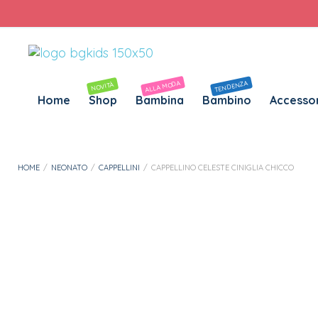
Personalizza Gadget T-Shirt
Download APP B&G Kids
ALLA MODA
TENDENZA
NOVITÀ
Home
Shop
Bambina
Bambino
Accessor
HOME
/
NEONATO
/
CAPPELLINI
/
CAPPELLINO CELESTE CINIGLIA CHICCO