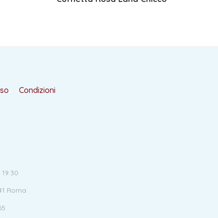
rso
Condizioni
 19:30
141 Roma
65