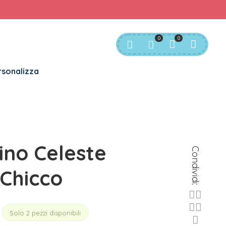
rvizio Clienti:
info@bgkids.it
+39 345 627 9165
0
0
sonalizza
ino Celeste
Condividi:
 Chicco
Solo 2 pezzi disponibili