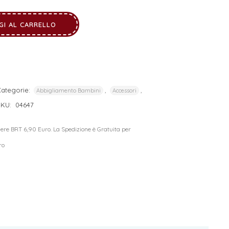
GI AL CARRELLO
ategorie:
,
,
Abbigliamento Bambini
Accessori
SKU:
04647
riere BRT 6,90 Euro. La Spedizione è Gratuita per
ro