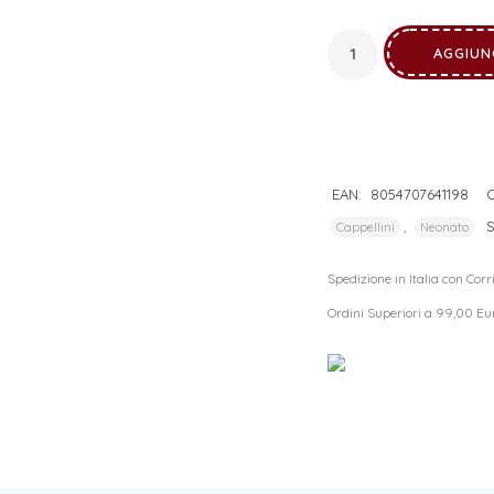
I tuoi dati personali verranno utilizzati per supportare la tua
esperienza su questo sito web, per gestire l'accesso al tuo
AGGIUN
privacy policy
account e per altri scopi descritti nella nostra
.
REGISTRATI
EAN:
8054707641198
C
,
Cappellini
Neonato
Spedizione in Italia con Cor
Ordini Superiori a 99,00 Eu