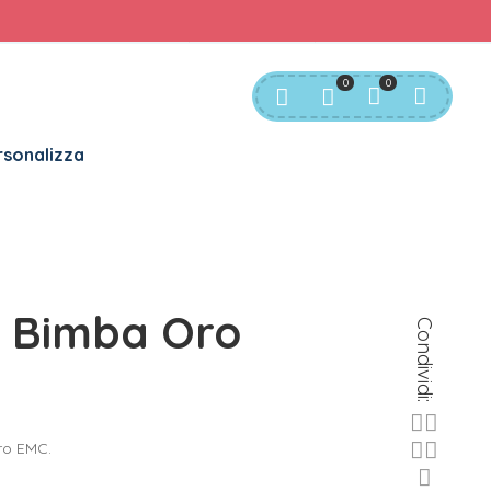
rvizio Clienti:
info@bgkids.it
+39 345 627 9165
0
0
sonalizza
s Bimba Oro
Condividi:
ro EMC.