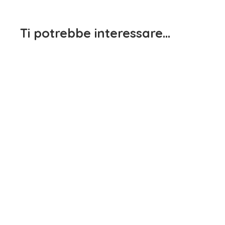
Ti potrebbe interessare…
Maglietta
15,90
Maglietta Manica Lunga
Pantalo
Bambina Bianco Dodipetto