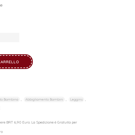
sa
CARRELLO
,
,
,
to Bambina
Abbigliamento Bambini
Leggins
C
riere BRT 6,90 Euro. La Spedizione è Gratuita per
ro