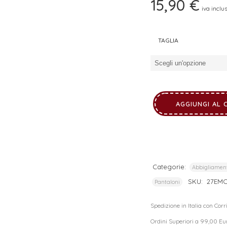
15,90
€
iva inclu
I tuoi dati personali verranno utilizzati per supportare la tua
esperienza su questo sito web, per gestire l'accesso al tuo
privacy policy
account e per altri scopi descritti nella nostra
.
TAGLIA
REGISTRATI
AGGIUNGI AL 
Categorie:
Abbigliamen
SKU:
27EM
Pantaloni
Spedizione in Italia con Cor
Ordini Superiori a 99,00 Eu