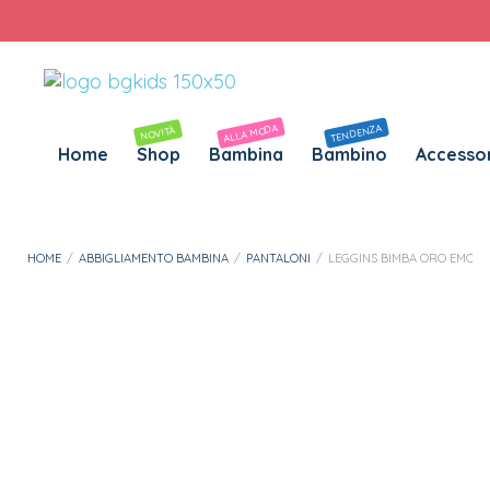
Personalizza Gadget T-Shirt
Download APP B&G Kids
Leggins Bimba Oro EMC
26 persone vedono ora questo prodotto
ALLA MODA
TENDENZA
NOVITÀ
Home
Shop
Bambina
Bambino
Accessor
HOME
/
ABBIGLIAMENTO BAMBINA
/
PANTALONI
/
LEGGINS BIMBA ORO EMC