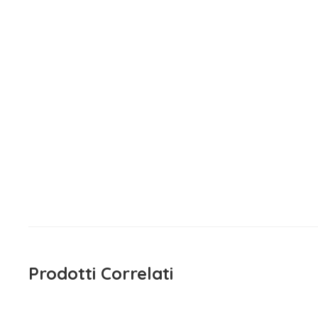
15
Maglietta Manica Lunga
Magli
Sarabanda
Bambin
15,90
€
15
iva inclusa
Prodotti Correlati