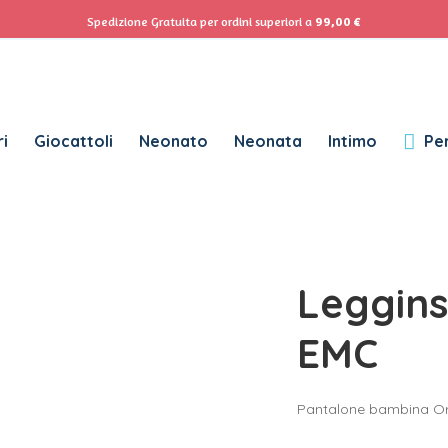
ACCEDI
Se
Spedizione Gratuita per ordini superiori a
99,00
€
Password dimenticata?
i
Giocattoli
Neonato
Neonata
Intimo
Per
RICHIESTO
NOME UTENTE
*
RICHIESTO
INDIRIZZO EMAIL
*
Leggin
RICHIESTO
PASSWORD
*
EMC
Pantalone bambina O
SUBSCRIBE TO OUR NEWSLETTER