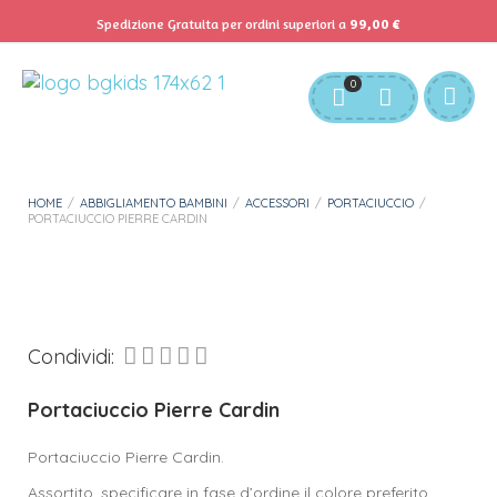
Spedizione Gratuita per ordini superiori a
99,00
€
Servizio Clienti:
info@bgkids.it
+39 345 627 9165
0
Personalizza Gadget T-Shirt
Download APP B&G Kids
HOME
/
ABBIGLIAMENTO BAMBINI
/
ACCESSORI
/
PORTACIUCCIO
/
PORTACIUCCIO PIERRE CARDIN
Condividi:
Portaciuccio Pierre Cardin
Portaciuccio Pierre Cardin.
Assortito, specificare in fase d’ordine il colore preferito.