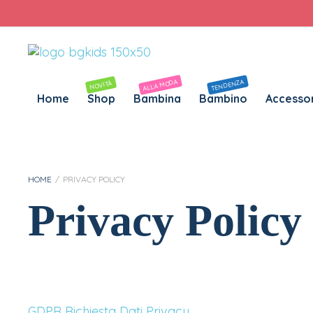
Personalizza Gadget T-Shirt
Download APP B&G Kids
ALLA MODA
TENDENZA
NOVITÀ
Home
Shop
Bambina
Bambino
Accessor
HOME
/
PRIVACY POLICY
Privacy Policy
GDPR Richiesta Dati Privacy