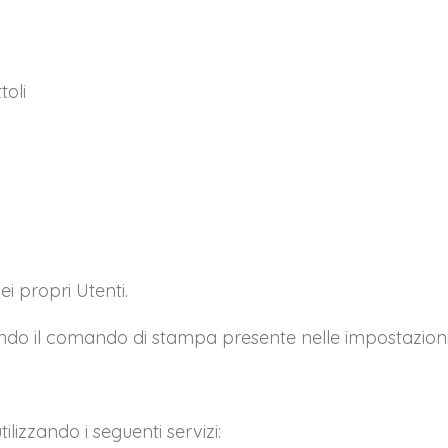
I tuoi dati personali verranno utilizzati per supportare la tua
esperienza su questo sito web, per gestire l'accesso al tuo
privacy policy
account e per altri scopi descritti nella nostra
.
oli
REGISTRATI
i propri Utenti.
o il comando di stampa presente nelle impostazioni d
tilizzando i seguenti servizi: