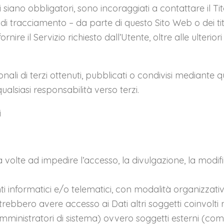
siano obbligatori, sono incoraggiati a contattare il Tit
i di tracciamento – da parte di questo Sito Web o dei titol
rnire il Servizio richiesto dall’Utente, oltre alle ulteri
nali di terzi ottenuti, pubblicati o condivisi mediante qu
qualsiasi responsabilità verso terzi.
i
a volte ad impedire l’accesso, la divulgazione, la modif
i informatici e/o telematici, con modalità organizzati
i, potrebbero avere accesso ai Dati altri soggetti coinvol
nistratori di sistema) ovvero soggetti esterni (come forn