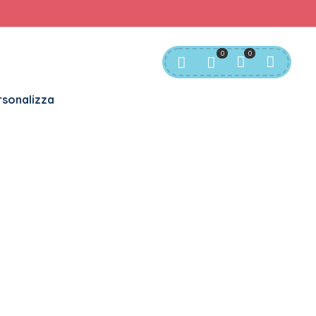
rvizio Clienti:
info@bgkids.it
+39 345 627 9165
0
0
sonalizza