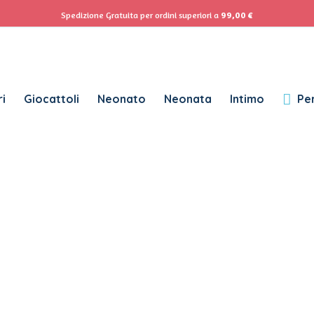
ACCEDI
Se
Spedizione Gratuita per ordini superiori a
99,00
€
Password dimenticata?
i
Giocattoli
Neonato
Neonata
Intimo
Per
RICHIESTO
NOME UTENTE
*
RICHIESTO
INDIRIZZO EMAIL
*
RICHIESTO
PASSWORD
*
SUBSCRIBE TO OUR NEWSLETTER