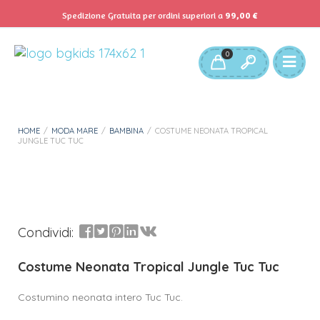
Spedizione Gratuita per ordini superiori a
99,00
€
Servizio Clienti:
info@bgkids.it
+39 345 627 9165
0
Personalizza Gadget T-Shirt
Download APP B&G Kids
HOME
/
MODA MARE
/
BAMBINA
/
COSTUME NEONATA TROPICAL
JUNGLE TUC TUC
Condividi:
Costume Neonata Tropical Jungle Tuc Tuc
Costumino neonata intero Tuc Tuc.