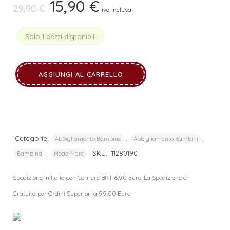
15,90
€
Il
Il
29,90
€
iva inclusa
prezzo
prezzo
originale
attuale
Solo 1 pezzi disponibili
era:
è:
29,90 €.
15,90 €.
AGGIUNGI AL CARRELLO
Categorie:
,
,
Abbigliamento Bambina
Abbigliamento Bambini
,
SKU:
11280190
Bambina
Moda Mare
Spedizione in Italia con Corriere BRT 6,90 Euro. La Spedizione è
Gratuita per Ordini Superiori a 99,00 Euro