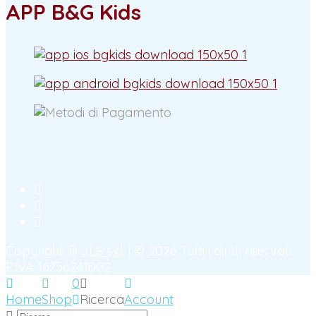
APP B&G Kids
Copyright ©
JLS s.r.l.
| © 2026 Tutti i diritti riservati.
P.IVA 16756241002
0
Home
Shop
Ricerca
Account