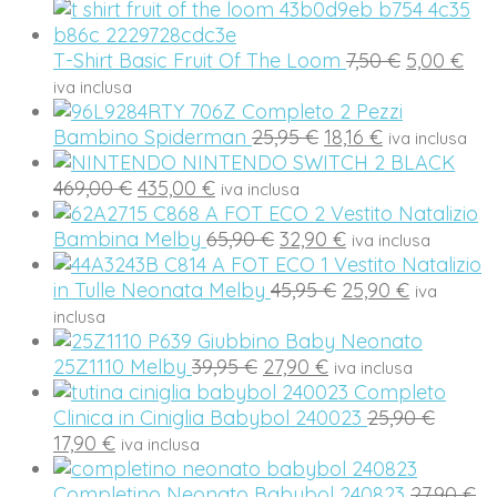
prezzo
23,95 €.
16,76 €.
or
attuale
er
è:
Il
Il
22
T-Shirt Basic Fruit Of The Loom
7,50
€
5,00
€
16,03 €.
prezzo
pre
iva inclusa
originale
att
Completo 2 Pezzi
Il
Il
era:
è:
Bambino Spiderman
25,95
€
18,16
€
iva inclusa
prezzo
prezzo
7,50 €.
5,0
NINTENDO SWITCH 2 BLACK
Il
Il
originale
attuale
469,00
€
435,00
€
iva inclusa
prezzo
prezzo
era:
è:
Vestito Natalizio
originale
attuale
Il
25,95 €.
Il
18,16 €.
Bambina Melby
65,90
€
32,90
€
iva inclusa
era:
è:
prezzo
prezzo
Vestito Natalizio
469,00 €.
435,00 €.
originale
Il
attuale
Il
in Tulle Neonata Melby
45,95
€
25,90
€
iva
era:
prezzo
è:
prezzo
inclusa
65,90 €.
originale
32,90 €.
attuale
Giubbino Baby Neonato
Il
Il
era:
è:
25Z1110 Melby
39,95
€
27,90
€
iva inclusa
prezzo
prezzo
45,95 €.
25,90 €.
Completo
originale
attuale
Il
Clinica in Ciniglia Babybol 240023
25,90
€
Il
era:
è:
prezz
17,90
€
iva inclusa
prezzo
39,95 €.
27,90 €.
origina
attuale
era:
Il
Completino Neonato Babybol 240823
27,90
€