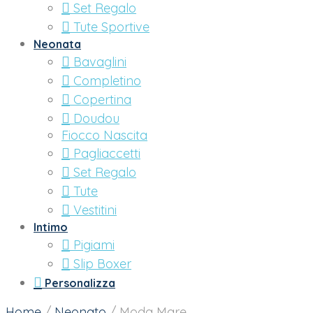
Set Regalo
Tute Sportive
Neonata
Bavaglini
Completino
Copertina
Doudou
Fiocco Nascita
Pagliaccetti
Set Regalo
Tute
Vestitini
Intimo
Pigiami
Slip Boxer
Personalizza
Home
/
Neonato
/
Moda Mare