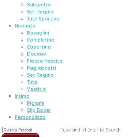
Salopette
Set Regalo
Tute Sportive
Neonata
Bavaglini
Completino
Copertina
Doudou
Fiocco Nascita
Pagliaccetti
Set Regalo
Tute
Vestitini
Intimo
Pigiami
Slip Boxer
Personalizza
Type and hit Enter to Search