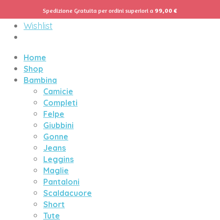
Spedizione Gratuita per ordini superiori a
99,00
€
Menu
Wishlist
Home
Shop
Bambina
Camicie
Completi
Felpe
Giubbini
Gonne
Jeans
Leggins
Maglie
Pantaloni
Scaldacuore
Short
Tute