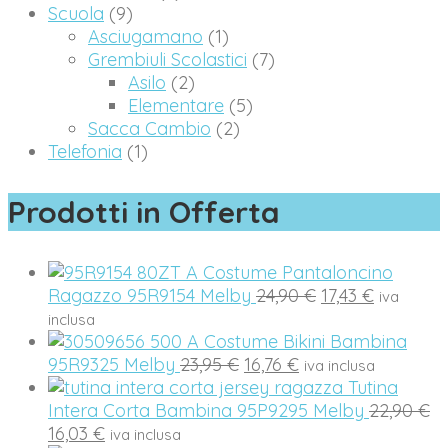
Scuola
(9)
Asciugamano
(1)
Grembiuli Scolastici
(7)
Asilo
(2)
Elementare
(5)
Sacca Cambio
(2)
Telefonia
(1)
Prodotti in Offerta
Costume Pantaloncino
Il
Il
Ragazzo 95R9154 Melby
24,90
€
17,43
€
iva
prezzo
prezzo
inclusa
originale
attuale
Costume Bikini Bambina
Il
Il
era:
è:
95R9325 Melby
23,95
€
16,76
€
iva inclusa
prezzo
prezzo
24,90 €.
17,43 €.
Tutina
originale
attuale
Il
Intera Corta Bambina 95P9295 Melby
22,90
€
Il
era:
è:
p
16,03
€
iva inclusa