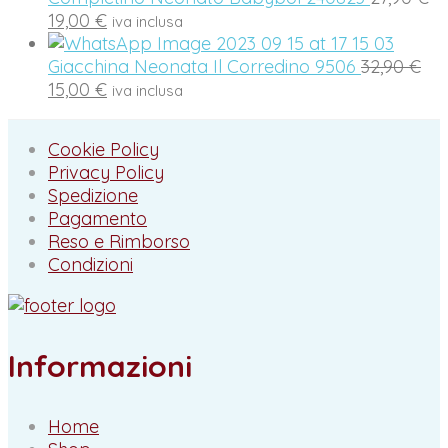
è:
Il
25,90 €
pr
19,00
€
iva inclusa
17,90 €.
prezzo
or
attuale
Il
er
Giacchina Neonata Il Corredino 9506
32,90
€
è:
Il
pr
27
15,00
€
iva inclusa
19,00 €.
prezzo
ori
attuale
era
Cookie Policy
è:
32,
Privacy Policy
15,00 €.
Spedizione
Pagamento
Reso e Rimborso
Condizioni
Informazioni
Home