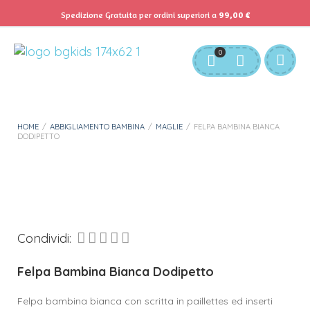
Spedizione Gratuita per ordini superiori a
99,00
€
Servizio Clienti:
info@bgkids.it
+39 345 627 9165
0
Personalizza Gadget T-Shirt
Download APP B&G Kids
HOME
/
ABBIGLIAMENTO BAMBINA
/
MAGLIE
/
FELPA BAMBINA BIANCA
DODIPETTO
Condividi:
Felpa Bambina Bianca Dodipetto
Felpa bambina bianca con scritta in paillettes ed inserti