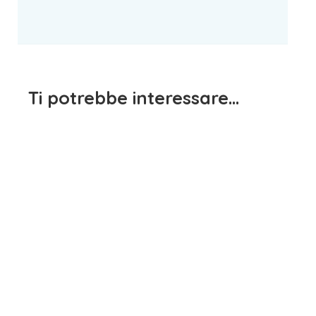
Ti potrebbe interessare…
Maglietta Manica Lunga
Maglietta Manica Lunga
Bianco e Rosa EMC
Bianco IDO
15,90
€
15,90
€
iva inclusa
iva inclusa