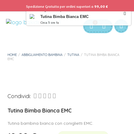
Spedizione Gratuita per ordini superiori a
99,00
€
Angelo ha acquistato
Tutina Bimba Bianca EMC
Servizio Clienti:
info@bgkids.it
+39 345 627 9165
Circa 5 ore fa
0
Personalizza Gadget T-Shirt
Download APP B&G Kids
HOME
/
ABBIGLIAMENTO BAMBINA
/
TUTINA
/
TUTINA BIMBA BIANCA
EMC
Condividi:
Tutina Bimba Bianca EMC
Tutina bambina bianca con coniglietti EMC.