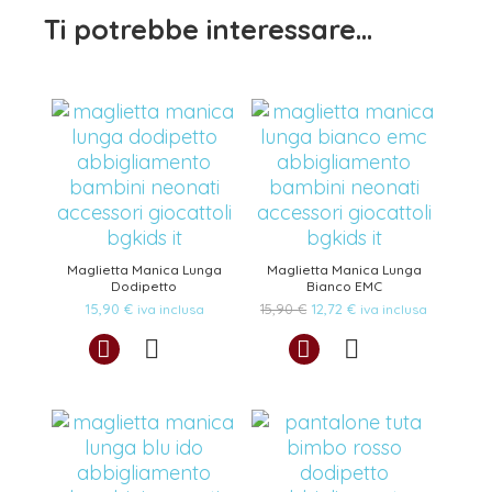
Ti potrebbe interessare…
Maglietta Manica Lunga
Maglietta Manica Lunga
Dodipetto
Bianco EMC
Il
Il
15,90
€
15,90
€
12,72
€
iva inclusa
iva inclusa
prezzo
prezzo
originale
attuale
era:
è:
15,90 €.
12,72 €.