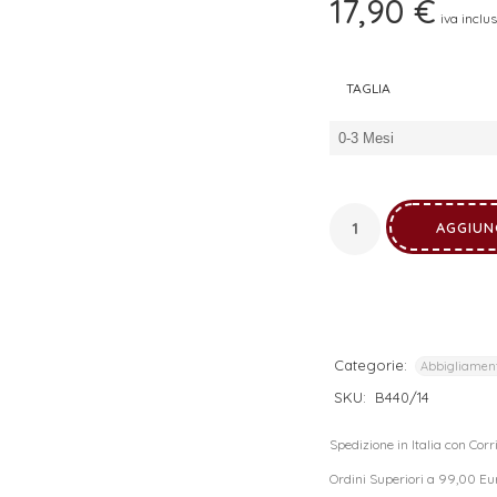
17,90
€
iva inclu
I tuoi dati personali verranno utilizzati per supportare la tua
esperienza su questo sito web, per gestire l'accesso al tuo
privacy policy
account e per altri scopi descritti nella nostra
.
TAGLIA
REGISTRATI
AGGIUN
Categorie:
Abbigliamen
SKU:
B440/14
Spedizione in Italia con Cor
Ordini Superiori a 99,00 Eu