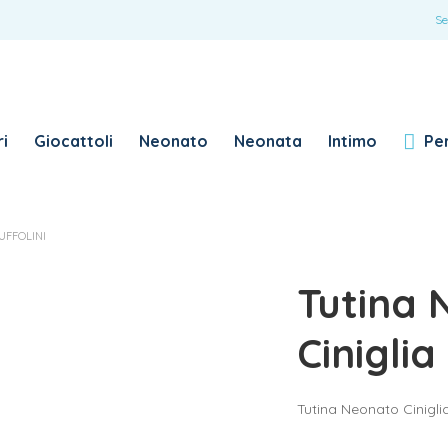
ACCEDI
Se
Password dimenticata?
i
Giocattoli
Neonato
Neonata
Intimo
Per
RICHIESTO
NOME UTENTE
*
UFFOLINI
RICHIESTO
INDIRIZZO EMAIL
*
Tutina 
RICHIESTO
PASSWORD
*
Ciniglia
Tutina Neonato Ciniglia
SUBSCRIBE TO OUR NEWSLETTER