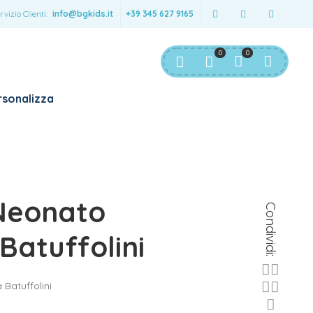
rvizio Clienti:
info@bgkids.it
+39 345 627 9165
0
0
sonalizza
Neonato
Condividi:
 Batuffolini
 Batuffolini