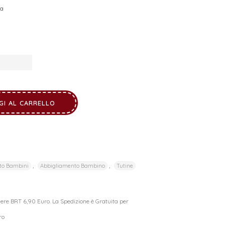
sa
GI AL CARRELLO
,
,
to Bambini
Abbigliamento Bambino
Tutine
riere BRT 6,90 Euro. La Spedizione è Gratuita per
ro