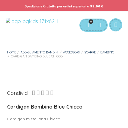
Spedizione Gratuita per ordini superiori a
99,00
€
Servizio Clienti:
info@bgkids.it
+39 345 627 9165
0
Personalizza Gadget T-Shirt
Download APP B&G Kids
HOME
/
ABBIGLIAMENTO BAMBINI
/
ACCESSORI
/
SCARPE
/
BAMBINO
/
CARDIGAN BAMBINO BLUE CHICCO
Condividi:
Cardigan Bambino Blue Chicco
Cardigan misto lana Chicco.