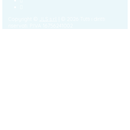
Copyright ©
JLS s.r.l.
| © 2026 Tutti i diritti
riservati. P.IVA 16756241002