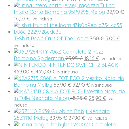
prezzo
prezzo
24,90 €.
17,43 €.
Tutina
originale
attuale
Il
Intera Corta Bambina 95P9295 Melby
22,90
€
Il
era:
è:
p
16,03
€
iva inclusa
prezzo
23,95 €.
16,76 €.
or
attuale
er
è:
Il
Il
22
T-Shirt Basic Fruit Of The Loom
7,50
€
5,00
€
16,03 €.
prezzo
pre
iva inclusa
originale
att
Completo 2 Pezzi
Il
Il
era:
è:
Bambino Spiderman
25,95
€
18,16
€
iva inclusa
prezzo
prezzo
7,50 €.
5,0
NINTENDO SWITCH 2 BLACK
Il
Il
originale
attuale
469,00
€
435,00
€
iva inclusa
prezzo
prezzo
era:
è:
Vestito Natalizio
originale
attuale
Il
25,95 €.
Il
18,16 €.
Bambina Melby
65,90
€
32,90
€
iva inclusa
era:
è:
prezzo
prezzo
Vestito Natalizio
469,00 €.
435,00 €.
originale
Il
attuale
Il
in Tulle Neonata Melby
45,95
€
25,90
€
iva
era:
prezzo
è:
prezzo
inclusa
65,90 €.
originale
32,90 €.
attuale
Giubbino Baby Neonato
Il
Il
era:
è:
25Z1110 Melby
39,95
€
27,90
€
iva inclusa
prezzo
prezzo
45,95 €.
25,90 €.
Completo