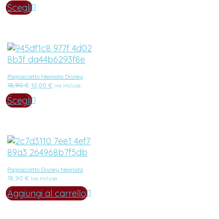
Scegli
Pagliaccetto Neonata Disney
Il
Il
18,90
€
10,00
€
iva inclusa
prezzo
prezzo
Scegli
originale
attuale
era:
è:
18,90 €.
10,00 €.
Pagliaccetto Disney Neonata
18,90
€
iva inclusa
Aggiungi al carrello