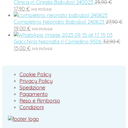
originale
attuale
Il
Clinica in Ciniglia Babybol 240023
25,90
€
Il
era:
è:
prezz
17,90
€
iva inclusa
prezzo
39,95 €.
27,90 €.
origina
attuale
era:
Il
Completino Neonato Babybol 240823
27,90
€
è:
Il
25,90 €
pr
19,00
€
iva inclusa
17,90 €.
prezzo
or
attuale
Il
er
Giacchina Neonata Il Corredino 9506
32,90
€
è:
Il
pr
27
15,00
€
iva inclusa
19,00 €.
prezzo
ori
attuale
era
è:
32,
15,00 €.
Cookie Policy
Privacy Policy
Spedizione
Pagamento
Reso e Rimborso
Condizioni