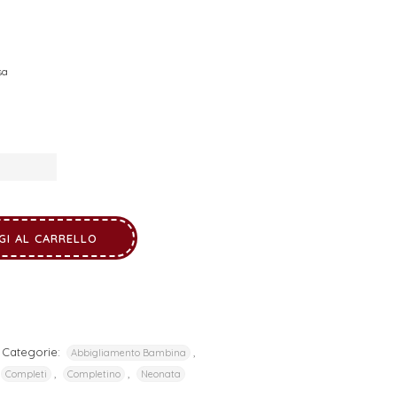
sa
GI AL CARRELLO
Categorie:
,
Abbigliamento Bambina
,
,
Completi
Completino
Neonata