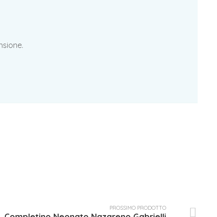
nsione.
PROSSIMO PRODOTTO
Completino Neonato Nazareno Gabrielli