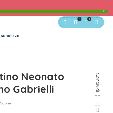
rvizio Clienti:
info@bgkids.it
+39 345 627 9165
0
1
sonalizza
tino Neonato
Condividi:
o Gabrielli
abrielli