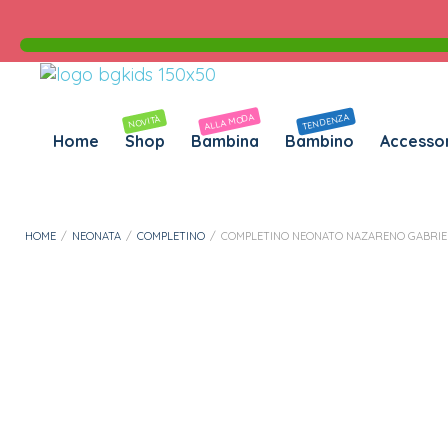
Personalizza Gadget T-Shirt
Download APP B&G Kids
ALLA MODA
TENDENZA
NOVITÀ
Home
Shop
Bambina
Bambino
Accessor
HOME
/
NEONATA
/
COMPLETINO
/
COMPLETINO NEONATO NAZARENO GABRIE