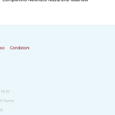
rso
Condizioni
 19:30
141 Roma
65