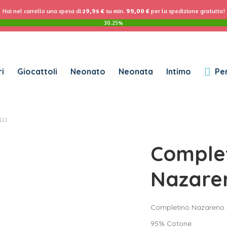
ACCEDI
Se
Hai nel carrello una spesa di
29,95
€
su min.
99,00
€
per la spedizione gratuita!
30.25%
Password dimenticata?
i
Giocattoli
Neonato
Neonata
Intimo
Per
RICHIESTO
NOME UTENTE
*
LLI
RICHIESTO
INDIRIZZO EMAIL
*
Comple
RICHIESTO
PASSWORD
*
Nazaren
Completino Nazareno G
SUBSCRIBE TO OUR NEWSLETTER
95% Cotone