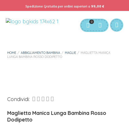
Spedizione Gratuita per ordini superiori a
99,00
€
Servizio Clienti:
info@bgkids.it
+39 345 627 9165
0
Personalizza Gadget T-Shirt
Download APP B&G Kids
HOME
/
ABBIGLIAMENTO BAMBINA
/
MAGLIE
/
MAGLIETTA MANICA
LUNGA BAMBINA ROSSO DODIPETTO
Condividi:
Maglietta Manica Lunga Bambina Rosso
Dodipetto