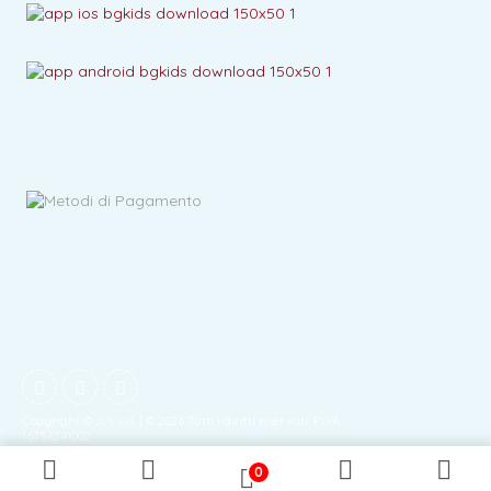
Copyright ©
| © 2026 Tutti i diritti riservati. P.IVA
JLS s.r.l.
16756241002
0