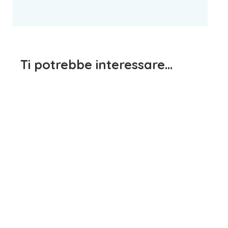
Ti potrebbe interessare…
Jeans Bimbo Rosso
Dodipetto
Maglietta Manica Lunga
15,90
€
iva inclusa
Bianca Sarabanda
15,90
€
iva inclusa