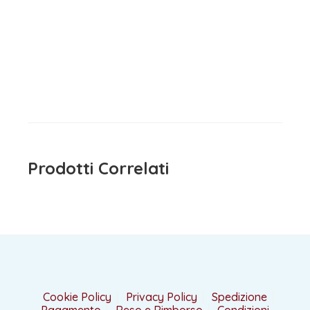
Jeans Bambina Blue Boboli
Pantalone Bambina Nero
iDO
15,90
€
iva inclusa
15,90
€
iva inclusa
Prodotti Correlati
Cookie Policy
Privacy Policy
Spedizione