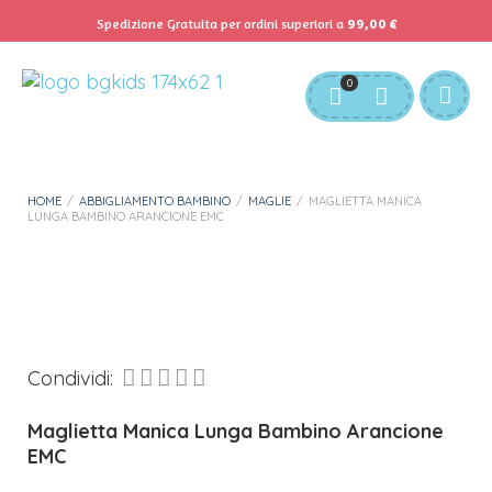
Spedizione Gratuita per ordini superiori a
99,00
€
Servizio Clienti:
info@bgkids.it
+39 345 627 9165
0
Personalizza Gadget T-Shirt
Download APP B&G Kids
HOME
/
ABBIGLIAMENTO BAMBINO
/
MAGLIE
/
MAGLIETTA MANICA
LUNGA BAMBINO ARANCIONE EMC
Condividi:
Maglietta Manica Lunga Bambino Arancione
EMC