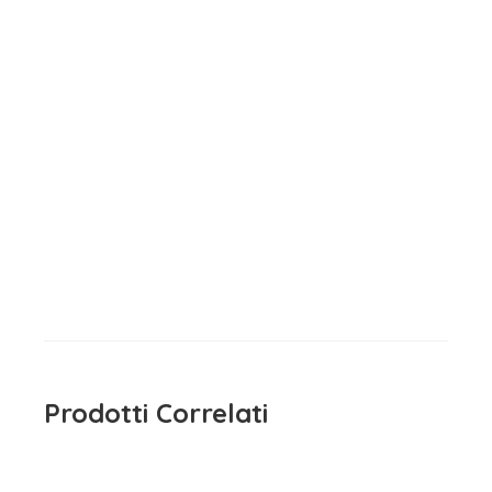
Maglietta Manica Lunga
Bambina Bianco
15,90
€
iva inclusa
Prodotti Correlati