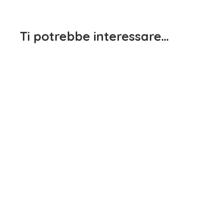
Ti potrebbe interessare…
Maglietta Manica Lunga
Maglietta Manica Lunga
Bambina Rosso Dodipetto
Bianca Sarabanda
15,90
€
15,90
€
iva inclusa
iva inclusa