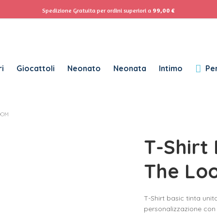
ACCEDI
Se
Spedizione Gratuita per ordini superiori a
99,00
€
Password dimenticata?
i
Giocattoli
Neonato
Neonata
Intimo
Per
RICHIESTO
NOME UTENTE
*
OOM
RICHIESTO
INDIRIZZO EMAIL
*
T-Shirt 
RICHIESTO
PASSWORD
*
The Lo
T-Shirt basic tinta uni
SUBSCRIBE TO OUR NEWSLETTER
personalizzazione con