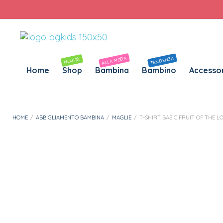
Personalizza Gadget T-Shirt
Download APP B&G Kids
ALLA MODA
TENDENZA
NOVITÀ
Home
Shop
Bambina
Bambino
Accessor
HOME
/
ABBIGLIAMENTO BAMBINA
/
MAGLIE
/
T-SHIRT BASIC FRUIT OF THE L