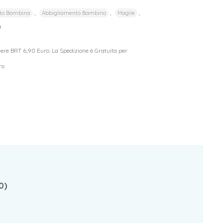
,
,
,
to Bambina
Abbigliamento Bambino
Maglie
0
riere BRT 6,90 Euro. La Spedizione è Gratuita per
ro
0)