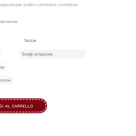
oppure per ordini cumulativi contattaci.
iva inclusa
prezzo
attuale
TAGLIA
:
5,00 €.
sa
olore
GI AL CARRELLO