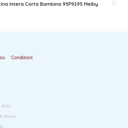
tina Intera Corta Bambina 95P9295 Melby
rso
Condizioni
 19:30
141 Roma
65