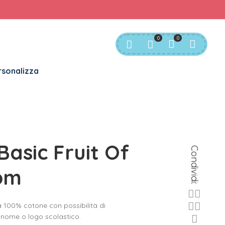
rvizio Clienti:
info@bgkids.it
+39 345 627 9165
0
0
sonalizza
Basic Fruit Of
Condividi:
om
ta 100% cotone con possibilità di
 nome o logo scolastico.