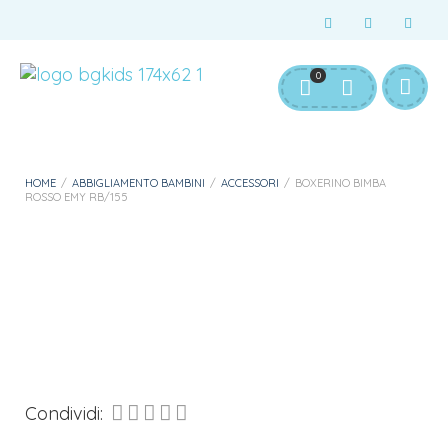
Servizio Clienti:
info@bgkids.it
+39 345 627 9165
0
Personalizza Gadget T-Shirt
Download APP B&G Kids
HOME
/
ABBIGLIAMENTO BAMBINI
/
ACCESSORI
/
BOXERINO BIMBA
ROSSO EMY RB/155
Condividi: