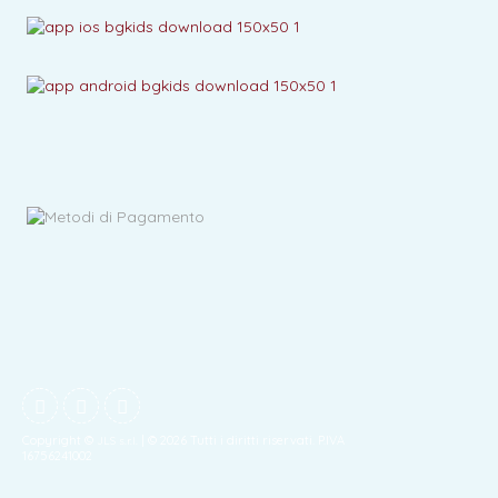
Copyright ©
| © 2026 Tutti i diritti riservati. P.IVA
JLS s.r.l.
16756241002