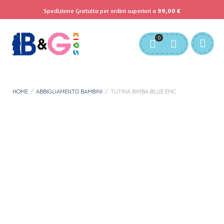
Spedizione Gratuita per ordini superiori a
99,00
€
Servizio Clienti:
info@bgkids.it
+39 345 627 9165
0
Personalizza Gadget T-Shirt
Download APP B&G Kids
HOME
/
ABBIGLIAMENTO BAMBINI
/
TUTINA BIMBA BLUE EMC