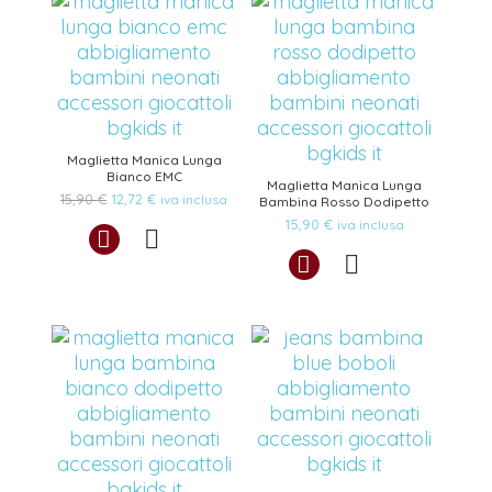
Maglietta Manica Lunga
Bianco EMC
Maglietta Manica Lunga
Il
Il
15,90
€
12,72
€
iva inclusa
Bambina Rosso Dodipetto
prezzo
prezzo
15,90
€
iva inclusa
originale
attuale
era:
è:
15,90 €.
12,72 €.