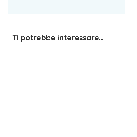
Ti potrebbe interessare…
Slip Bimbo Rosso Gasolino
Boxer Bimbo Rosso
R215/F
Cotonella
4,50
€
4,90
€
iva inclusa
iva inclusa