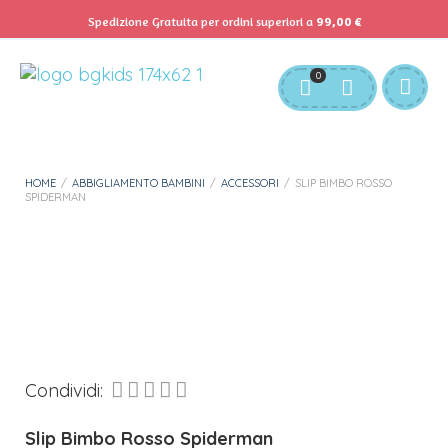
Spedizione Gratuita per ordini superiori a
99,00
€
Servizio Clienti:
info@bgkids.it
+39 345 627 9165
0
Personalizza Gadget T-Shirt
Download APP B&G Kids
HOME
/
ABBIGLIAMENTO BAMBINI
/
ACCESSORI
/
SLIP BIMBO ROSSO
SPIDERMAN
Condividi:
Slip Bimbo Rosso Spiderman