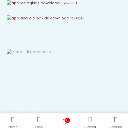
Copyright ©
| © 2026 Tutti i diritti riservati. P.IVA
JLS s.r.l.
16756241002
0
Home
Shop
Ricerca
Account