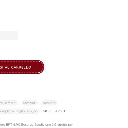
GI AL CARRELLO
,
,
,
to Bambini
Accessori
Neonato
SKU:
SC698
ompleto Ciniglia Babybol
riere BRT 6,90 Euro. La Spedizione è Gratuita per