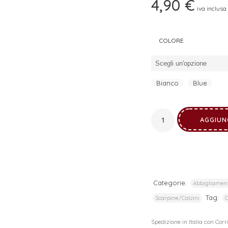
4,90
€
iva inclusa
I tuoi dati personali verranno utilizzati per supportare la tua
esperienza su questo sito web, per gestire l'accesso al tuo
privacy policy
account e per altri scopi descritti nella nostra
.
COLORE
REGISTRATI
Bianco
Blue
AGGIUN
Categorie:
Abbigliamen
Tag:
Scarpine/Calzini
C
Spedizione in Italia con Cor