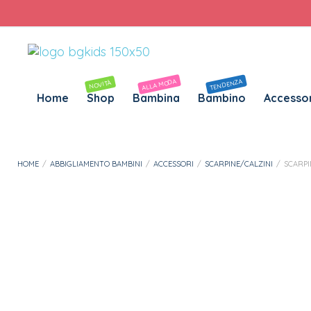
Personalizza Gadget T-Shirt
Download APP B&G Kids
ALLA MODA
TENDENZA
NOVITÀ
Home
Shop
Bambina
Bambino
Accessor
HOME
/
ABBIGLIAMENTO BAMBINI
/
ACCESSORI
/
SCARPINE/CALZINI
/
SCARPI