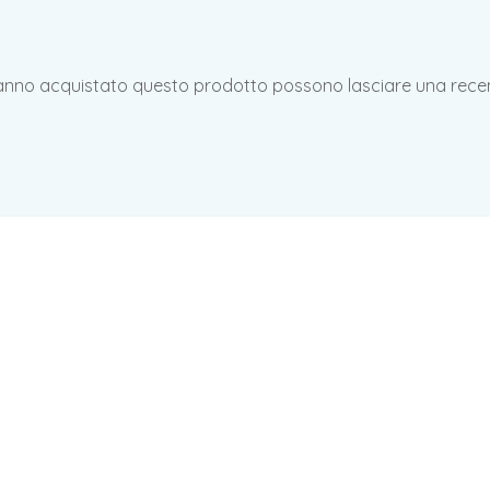
hanno acquistato questo prodotto possono lasciare una rece
ne Neonata Coccolì
Scarpina Neonata
5,90
€
11,90
€
iva inclusa
iva incl