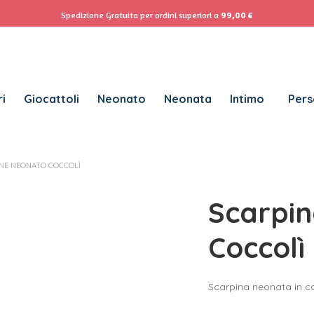
ACCEDI
Se
Spedizione Gratuita per ordini superiori a
99,00
€
Password dimenticata?
i
Giocattoli
Neonato
Neonata
Intimo
Pers
RICHIESTO
NOME UTENTE
*
NE NEONATO COCCOLÌ
RICHIESTO
INDIRIZZO EMAIL
*
Scarpi
RICHIESTO
PASSWORD
*
Coccolì
Scarpina neonata in c
SUBSCRIBE TO OUR NEWSLETTER