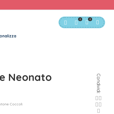
rvizio Clienti:
info@bgkids.it
+39 345 627 9165
0
0
onalizza
ne Neonato
Condividi:
otone Coccolì.