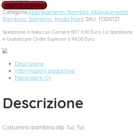
Boxer
Aggiungi al carrello
Bambino
Categorie:
Abbigliamento Bambini
,
Abbigliamento
Tuc
Bambino
,
Bambino
,
Moda Mare
SKU:
11300121
Tuc
quantity
Spedizione in Italia con Corriere BRT 6,90 Euro. La Spedizione
è Gratuita per Ordini Superiori a 99,00 Euro
Descrizione
Informazioni aggiuntive
Recensioni (0)
Descrizione
Costumino bambino slip Tuc Tuc