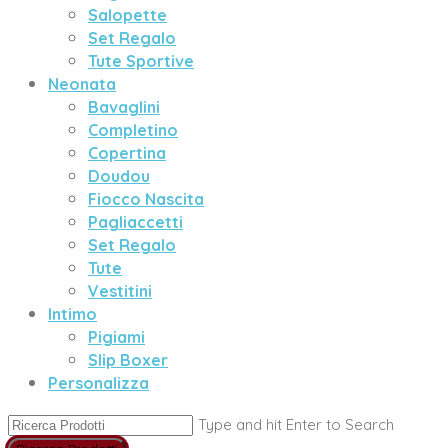
Salopette
Set Regalo
Tute Sportive
Neonata
Bavaglini
Completino
Copertina
Doudou
Fiocco Nascita
Pagliaccetti
Set Regalo
Tute
Vestitini
Intimo
Pigiami
Slip Boxer
Personalizza
Type and hit Enter to Search