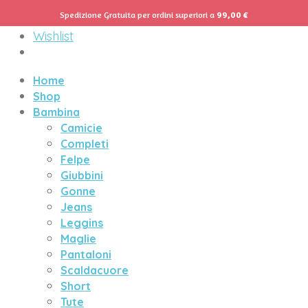
Spedizione Gratuita per ordini superiori a
99,00
€
Menu
Wishlist
Home
Shop
Bambina
Camicie
Completi
Felpe
Giubbini
Gonne
Jeans
Leggins
Maglie
Pantaloni
Scaldacuore
Short
Tute