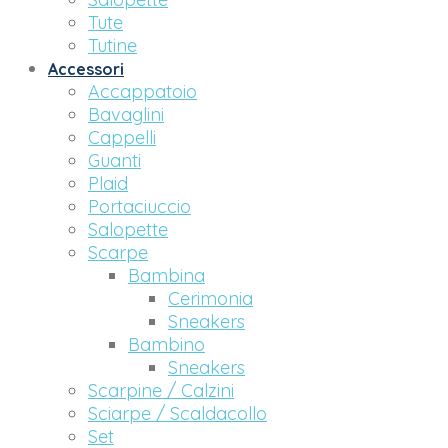
Tute
Tutine
Accessori
Accappatoio
Bavaglini
Cappelli
Guanti
Plaid
Portaciuccio
Salopette
Scarpe
Bambina
Cerimonia
Sneakers
Bambino
Sneakers
Scarpine / Calzini
Sciarpe / Scaldacollo
Set