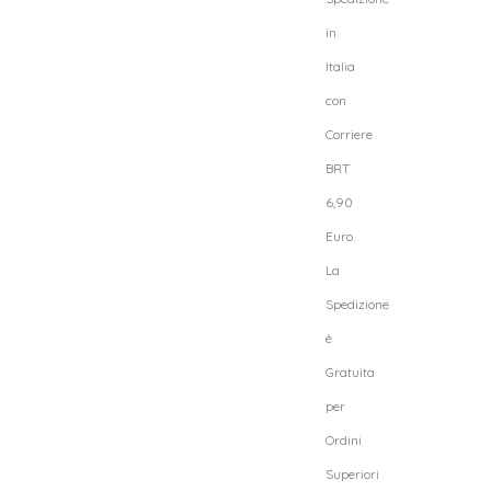
in
Italia
con
Corriere
BRT
6,90
Euro.
La
Spedizione
è
Gratuita
per
Ordini
Superiori