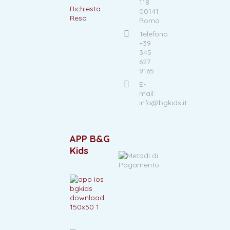
118
Richiesta
00141
Reso
Roma
Telefono
+39
345
627
9165
E-
mail:
info@bgkids.it
APP B&G
Kids