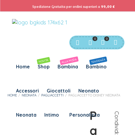
ACCEDI
Spedizione Gratuita per ordini superiori a
99,00
€
Servizio Clienti:
info@bgkids.it
+39 345 627 9165
Password dimenticata?
Personalizza Gadget T-Shirt
Download APP B&G Kids
0
0
RICHIESTO
NOME UTENTE
*
ALLA MODA
TENDENZA
NOVITÀ
Home
Shop
Bambina
Bambino
RICHIESTO
INDIRIZZO EMAIL
*
Accessori
Giocattoli
Neonato
HOME
/
NEONATA
/
PAGLIACCETTI
/
PAGLIACCETTO DISNEY NEONATA
RICHIESTO
PASSWORD
*
P
Condividi:
Neonata
Intimo
Personalizza
a
SUBSCRIBE TO OUR NEWSLETTER