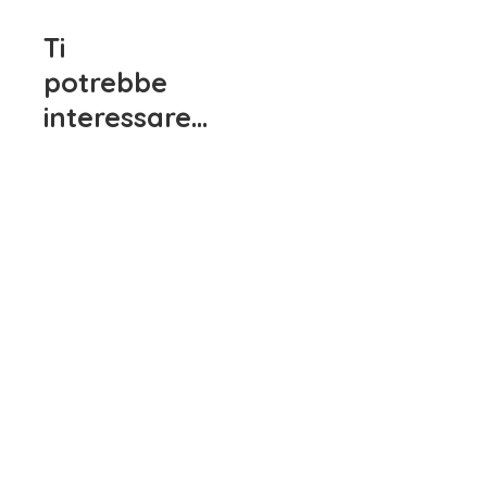
Ti
potrebbe
Vestito Neonata Fiori
interessare…
Mayoral
29,90
€
iva inclusa
Vestito Neonata Mayoral
1909
33,90
€
iva inclusa
Scarpine Cerimonia Pierre