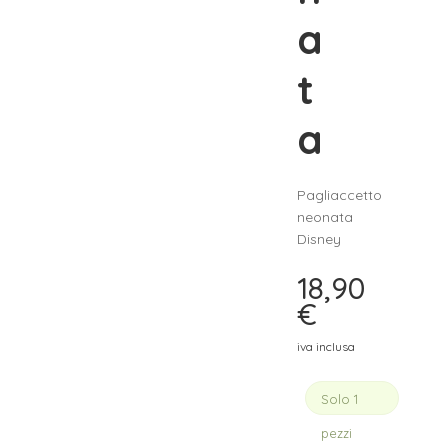
a
t
a
Pagliaccetto
neonata
Disney
18,90
€
iva inclusa
Solo 1
pezzi