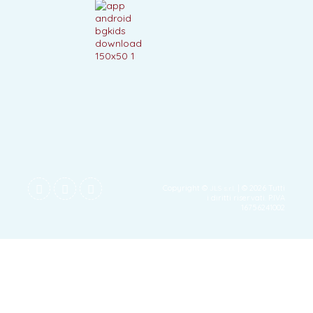
Copyright ©
| © 2026 Tutti
JLS s.r.l.
i diritti riservati. P.IVA
16756241002