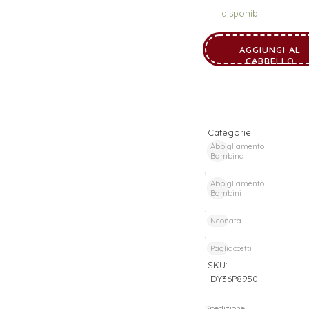
disponibili
AGGIUNGI AL
CARRELLO
Categorie:
Abbigliamento
Bambina
,
Abbigliamento
Bambini
,
Neonata
,
Pagliaccetti
SKU:
DY36P8950
Spedizione