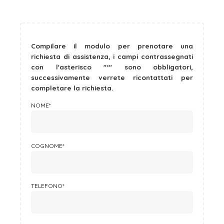
I tuoi dati personali verranno utilizzati per supportare la tua
esperienza su questo sito web, per gestire l'accesso al tuo
privacy policy
account e per altri scopi descritti nella nostra
.
Compilare il modulo per prenotare una
REGISTRATI
richiesta di assistenza, i campi contrassegnati
con l'asterisco "*" sono obbligatori,
successivamente verrete ricontattati per
completare la richiesta.
NOME*
COGNOME*
TELEFONO*