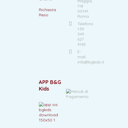
Maggia,
118
Richiesta
00141
Reso
Roma
Telefono
+39
345
627
9165
E-
mail:
info@bgkids.it
APP B&G
Kids