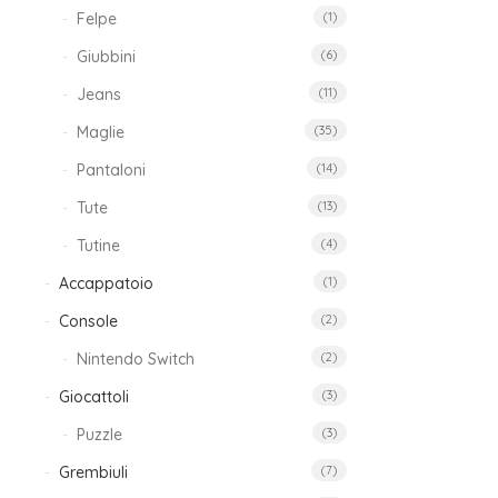
Felpe
(1)
Set
Giubbini
(6)
Capp
Guan
Jeans
(11)
e
Maglie
(35)
Scia
LOL
Pantaloni
(14)
Ros
Tute
(13)
Chia
12,
Tutine
(4)
iva
Accappatoio
(1)
incl
Console
(2)
Nintendo Switch
(2)
Giocattoli
(3)
Puzzle
(3)
Grembiuli
(7)