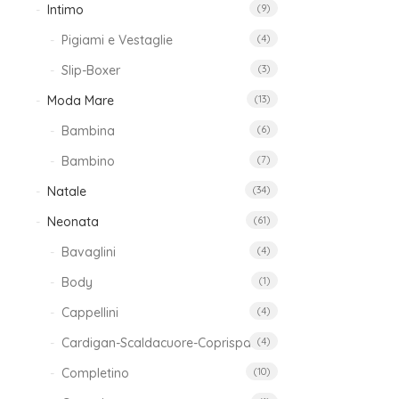
Intimo
(9)
Pigiami e Vestaglie
(4)
Slip-Boxer
(3)
Moda Mare
(13)
Bambina
(6)
Bambino
(7)
Set
Natale
(34)
capp
e
Neonata
(61)
guan
Bavaglini
(4)
Pj
Mas
Body
(1)
12,
Cappellini
(4)
iva
Cardigan-Scaldacuore-Coprispalle
(4)
incl
Completino
(10)