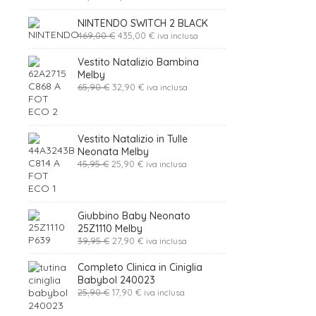
prezzo
prezzo
originale
attuale
NINTENDO SWITCH 2 BLACK
era:
è:
Il
Il
469,00
€
435,00
€
iva inclusa
25,95 €.
18,16 €.
prezzo
prezzo
originale
attuale
Vestito Natalizio Bambina
era:
è:
Melby
469,00 €.
435,00 €.
Il
Il
65,90
€
32,90
€
iva inclusa
prezzo
prezzo
originale
attuale
era:
è:
65,90 €.
32,90 €.
Vestito Natalizio in Tulle
Neonata Melby
Il
Il
45,95
€
25,90
€
iva inclusa
prezzo
prezzo
originale
attuale
era:
è:
45,95 €.
25,90 €.
Giubbino Baby Neonato
25Z1110 Melby
Il
Il
39,95
€
27,90
€
iva inclusa
prezzo
prezzo
originale
attuale
Completo Clinica in Ciniglia
era:
è:
Babybol 240023
39,95 €.
27,90 €.
Il
Il
25,90
€
17,90
€
iva inclusa
prezzo
prezzo
originale
attuale