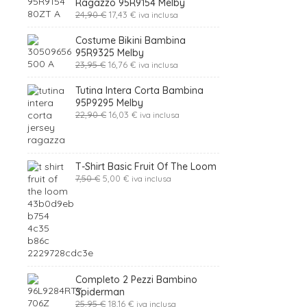
Ragazzo 95R9154 Melby
Il
Il
24,90
€
17,43
€
iva inclusa
prezzo
prezzo
originale
attuale
Costume Bikini Bambina
era:
è:
95R9325 Melby
24,90 €.
17,43 €.
Il
Il
23,95
€
16,76
€
iva inclusa
prezzo
prezzo
originale
attuale
Tutina Intera Corta Bambina
era:
è:
95P9295 Melby
23,95 €.
16,76 €.
Il
Il
22,90
€
16,03
€
iva inclusa
prezzo
prezzo
originale
attuale
era:
è:
22,90 €.
16,03 €.
T-Shirt Basic Fruit Of The Loom
Il
Il
7,50
€
5,00
€
iva inclusa
prezzo
prezzo
originale
attuale
era:
è:
7,50 €.
5,00 €.
Completo 2 Pezzi Bambino
Spiderman
Il
Il
25,95
€
18,16
€
iva inclusa