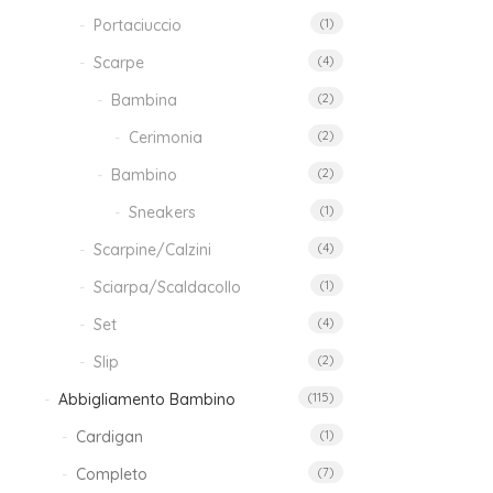
iva
Portaciuccio
(1)
incl
Scarpe
(4)
Bambina
(2)
Cerimonia
(2)
Bambino
(2)
Sneakers
(1)
Scarpine/Calzini
(4)
Sciarpa/Scaldacollo
(1)
Set
(4)
Slip
(2)
Abbigliamento Bambino
(115)
Cardigan
(1)
Completo
(7)