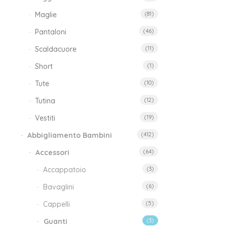
Maglie
(81)
Pantaloni
(46)
Scaldacuore
(11)
Short
(1)
Tute
(10)
Tutina
(12)
Vestiti
(19)
Abbigliamento Bambini
(412)
Set
Capp
Accessori
(64)
Guan
Accappatoio
(3)
e
Scia
Bavaglini
(6)
LOL
Cappelli
(5)
Ros
12,
Guanti
(3)