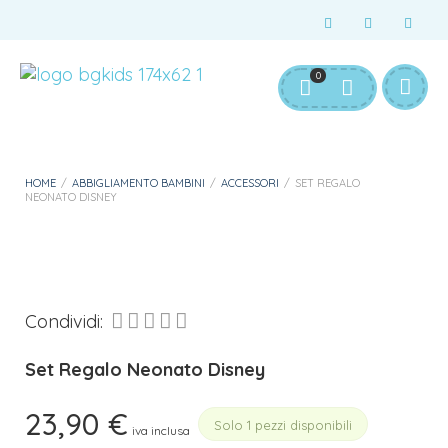
Servizio Clienti:
info@bgkids.it
+39 345 627 9165
0
Personalizza Gadget T-Shirt
Download APP B&G Kids
HOME
/
ABBIGLIAMENTO BAMBINI
/
ACCESSORI
/
SET REGALO
NEONATO DISNEY
Condividi:
Set Regalo Neonato Disney
23,90
€
Solo 1 pezzi disponibili
iva inclusa