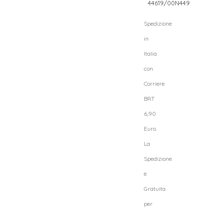
44619/00N449
Spedizione
in
Italia
con
Corriere
BRT
6,90
Euro.
La
Spedizione
è
Gratuita
per