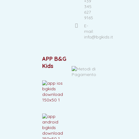
+39
345
627
9165
E-
mail:
info@bgkids.it
APP B&G
Kids