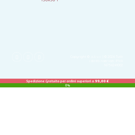
Copyright ©
| © 2026 Tutti
JLS s.r.l.
i diritti riservati. P.IVA
16756241002
Spedizione Gratuita per ordini superiori a
99,00
€
0%