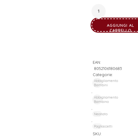
AGGIUNGI AL
CARRELLO
EAN:
8052106180683
Categorie:
Abbigliamento
Bambini
,
Abbigliamento
Bambino
,
Neonato
,
Pagliaccetti
SKU: