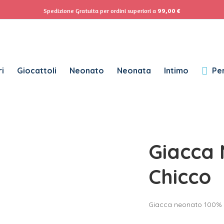
ACCEDI
Se
Spedizione Gratuita per ordini superiori a
99,00
€
Password dimenticata?
i
Giocattoli
Neonato
Neonata
Intimo
Per
RICHIESTO
NOME UTENTE
*
RICHIESTO
INDIRIZZO EMAIL
*
Giacca
RICHIESTO
PASSWORD
*
Chicco
Giacca neonato 100% 
SUBSCRIBE TO OUR NEWSLETTER