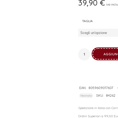
39,90
€
iva incl
I tuoi dati personali verranno utilizzati per supportare la tua
esperienza su questo sito web, per gestire l'accesso al tuo
privacy policy
account e per altri scopi descritti nella nostra
.
TAGLIA
REGISTRATI
AGGIUN
EAN:
8059609017607
SKU:
84262
Neonato
Spedizione in Italia con Cor
Ordini Superiori a 99,00 Eu