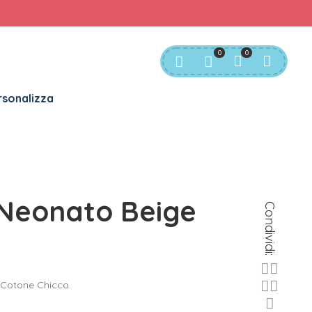
rvizio Clienti:
info@bgkids.it
+39 345 627 9165
0
0
sonalizza
 Neonato Beige
Condividi:
Cotone Chicco.