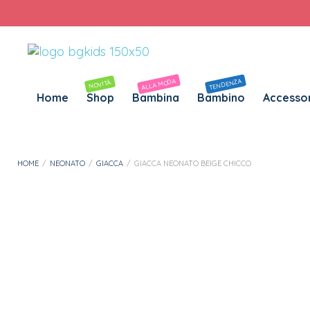
Personalizza Gadget T-Shirt
Download APP B&G Kids
ALLA MODA
TENDENZA
NOVITÀ
Home
Shop
Bambina
Bambino
Accessor
HOME
/
NEONATO
/
GIACCA
/
GIACCA NEONATO BEIGE CHICCO