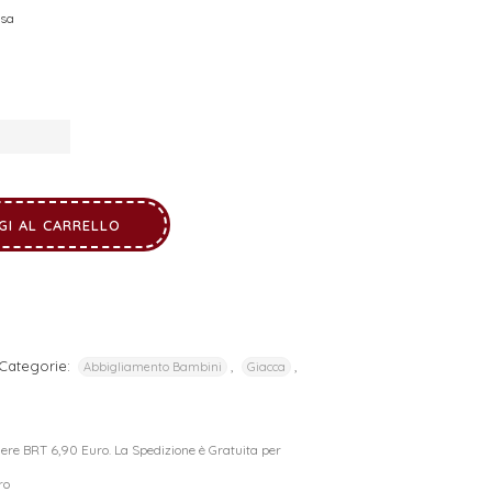
usa
GI AL CARRELLO
Categorie:
,
,
Abbigliamento Bambini
Giacca
riere BRT 6,90 Euro. La Spedizione è Gratuita per
ro