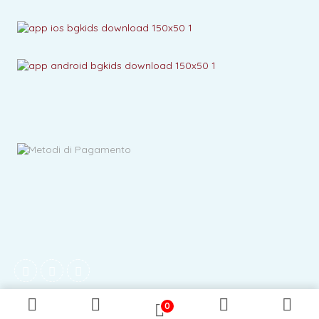
Copyright ©
| © 2026 Tutti i diritti riservati. P.IVA
JLS s.r.l.
16756241002
0