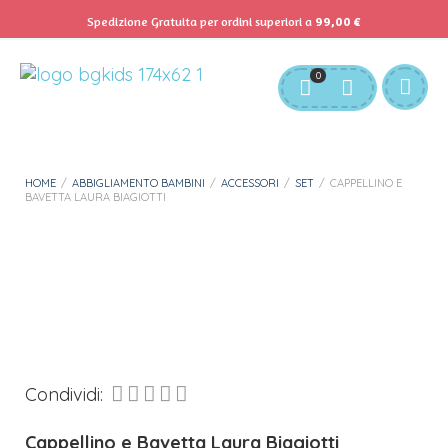
Spedizione Gratuita per ordini superiori a
99,00
€
Servizio Clienti:
info@bgkids.it
+39 345 627 9165
0
Personalizza Gadget T-Shirt
Download APP B&G Kids
HOME
/
ABBIGLIAMENTO BAMBINI
/
ACCESSORI
/
SET
/
CAPPELLINO E
BAVETTA LAURA BIAGIOTTI
Condividi:
Cappellino e Bavetta Laura Biagiotti