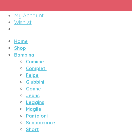
Menu
My Account
Wishlist
Home
Shop
Bambina
Camicie
Completi
Felpe
Giubbini
Gonne
Jeans
Leggins
Maglie
Pantaloni
Scaldacuore
Short