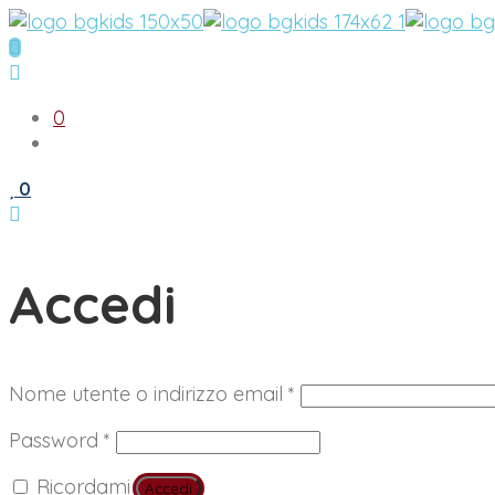
0
0
Accedi
Richiesto
Nome utente o indirizzo email
*
Richiesto
Password
*
Ricordami
Accedi