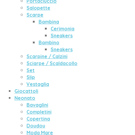
Portaciuccio
Salopette
Scarpe
Bambina
Cerimonia
Sneakers
Bambino
Sneakers
Scarpine / Calzini
Sciarpe / Scaldacollo
Set
Slip
Vestaglia
Giocattoli
Neonato
Bavaglini
Completini
Copertina
Doudou
Moda Mare