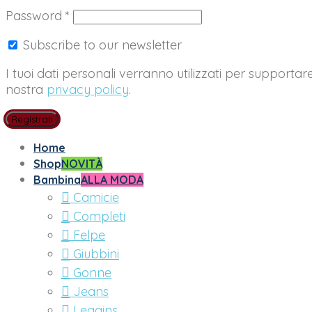
Richiesto
Password
*
Subscribe to our newsletter
I tuoi dati personali verranno utilizzati per supportar
nostra
privacy policy
.
Registrati
Home
Shop
NOVITÀ
Bambina
ALLA MODA
Camicie
Completi
Felpe
Giubbini
Gonne
Jeans
Leggins