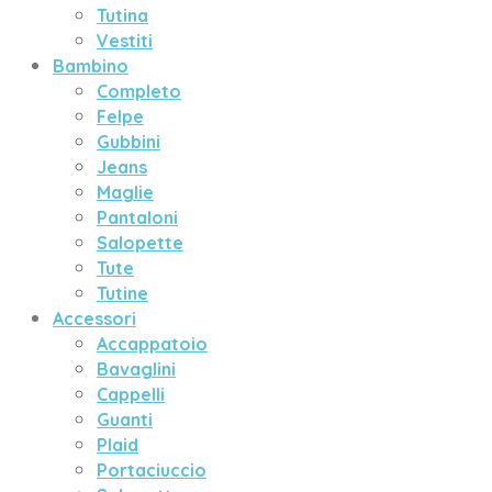
Tutina
Vestiti
Bambino
Completo
Felpe
Gubbini
Jeans
Maglie
Pantaloni
Salopette
Tute
Tutine
Accessori
Accappatoio
Bavaglini
Cappelli
Guanti
Plaid
Portaciuccio