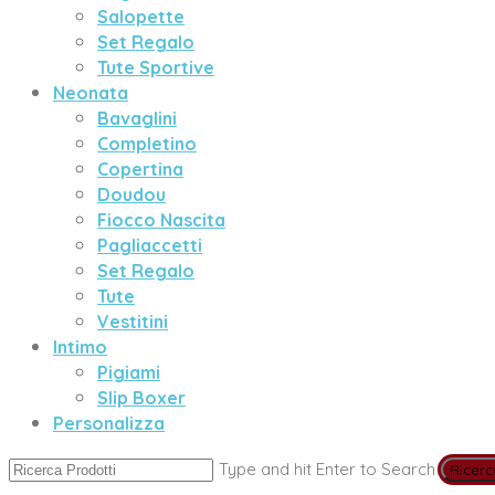
Salopette
Set Regalo
Tute Sportive
Neonata
Bavaglini
Completino
Copertina
Doudou
Fiocco Nascita
Pagliaccetti
Set Regalo
Tute
Vestitini
Intimo
Pigiami
Slip Boxer
Personalizza
Type and hit Enter to Search