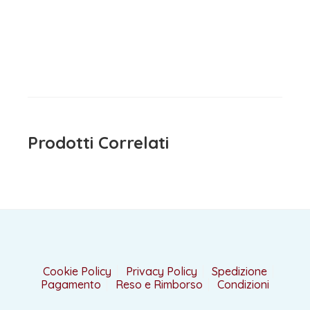
Maglietta Manica Lunga
Maglietta Manica Lunga Blu
Bianco IDO
IDO
15,90
€
15,90
€
iva inclusa
iva inclusa
Prodotti Correlati
Cookie Policy
Privacy Policy
Spedizione
Pagamento
Reso e Rimborso
Condizioni