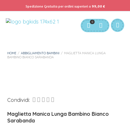
Spedizione Gratuita per ordini superiori a
99,00
€
Servizio Clienti:
info@bgkids.it
+39 345 627 9165
0
Personalizza Gadget T-Shirt
Download APP B&G Kids
HOME
/
ABBIGLIAMENTO BAMBINI
/
MAGLIETTA MANICA LUNGA
BAMBINO BIANCO SARABANDA
Condividi:
Maglietta Manica Lunga Bambino Bianco
Sarabanda