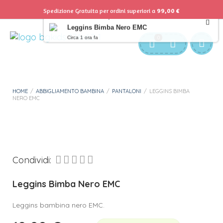
Spedizione Gratuita per ordini superiori a
99,00
€
Domenico ha acquistato
Leggins Bimba Nero EMC
Servizio Clienti:
info@bgkids.it
+39 345 627 9165
Circa 1 ora fa
0
Personalizza Gadget T-Shirt
Download APP B&G Kids
HOME
/
ABBIGLIAMENTO BAMBINA
/
PANTALONI
/
LEGGINS BIMBA
NERO EMC
Condividi:
Leggins Bimba Nero EMC
Leggins bambina nero EMC.