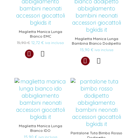
Maglietta Manica Lunga
Bianco EMC
Maglietta Manica Lunga
Il
Il
15,90
€
12,72
€
iva inclusa
Bambina Bianco Dodipetto
prezzo
prezzo
15,90
€
iva inclusa
originale
attuale
era:
è:
15,90 €.
12,72 €.
Maglietta Manica Lunga
Bianco IDO
Pantalone Tuta Bimbo Rosso
15,90
€
iva inclusa
Dodipetto