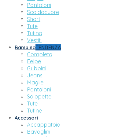
Pantaloni
Scaldacuore
Short
Tute
Tutina
Vestiti
Bambino
TENDENZA
Completo
Felpe
Gubbini
Jeans
Maglie
Pantaloni
Salopette
Tute
Tutine
Accessori
Accappatoio
Bavaglini