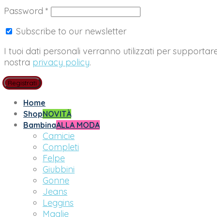
Richiesto
Password
*
Subscribe to our newsletter
I tuoi dati personali verranno utilizzati per supportar
nostra
privacy policy
.
Registrati
Home
Shop
NOVITÀ
Bambina
ALLA MODA
Camicie
Completi
Felpe
Giubbini
Gonne
Jeans
Leggins
Maglie