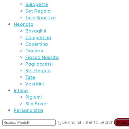
Salopette
Set Regalo
Tute Sportive
Neonata
Bavaglini
Completino
Copertina
Doudou
Fiocco Nascita
Pagliaccetti
Set Regalo
Tute
Vestitini
Intimo
Pigiami
Slip Boxer
Personalizza
Type and hit Enter to Search