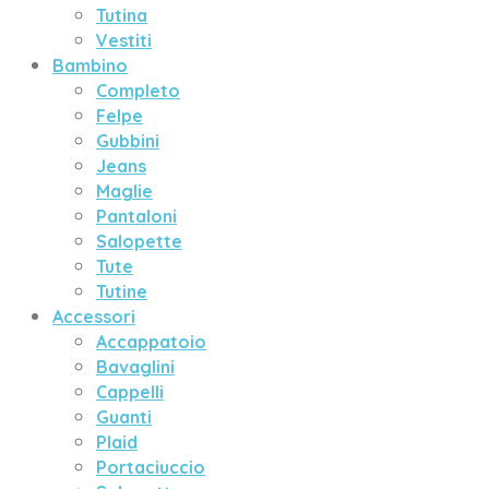
Tutina
Vestiti
Bambino
Completo
Felpe
Gubbini
Jeans
Maglie
Pantaloni
Salopette
Tute
Tutine
Accessori
Accappatoio
Bavaglini
Cappelli
Guanti
Plaid
Portaciuccio