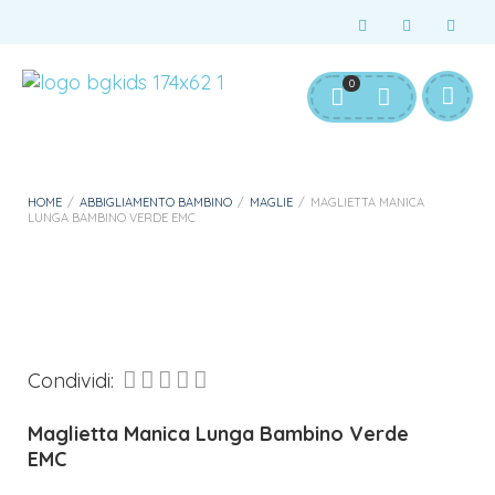
Servizio Clienti:
info@bgkids.it
+39 345 627 9165
0
Personalizza Gadget T-Shirt
Download APP B&G Kids
HOME
/
ABBIGLIAMENTO BAMBINO
/
MAGLIE
/
MAGLIETTA MANICA
LUNGA BAMBINO VERDE EMC
Condividi:
Maglietta Manica Lunga Bambino Verde
EMC