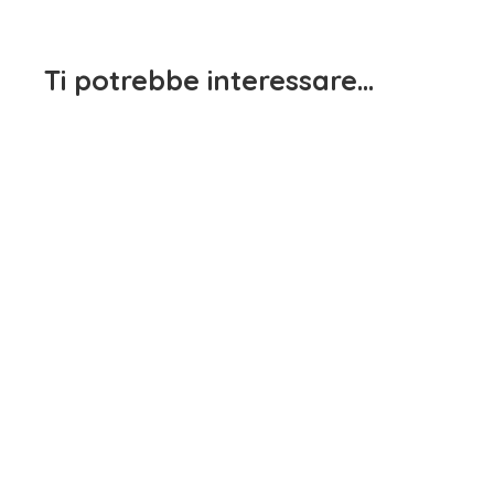
Ti potrebbe interessare…
Maglietta Manica Lunga
Bianco IDO
Maglietta Manica Lunga
15,90
€
iva inclusa
Bambina Rosso Dodipetto
15,90
€
iva inclusa