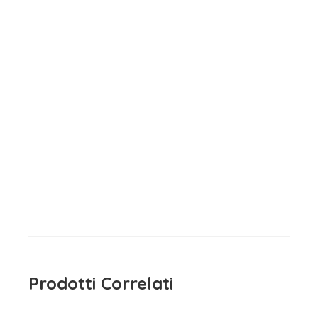
Maglietta Manica Lunga
Bambina Bianco Dodipetto
15,90
€
iva inclusa
Prodotti Correlati