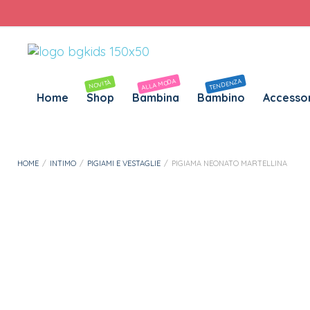
Personalizza Gadget T-Shirt
Download APP B&G Kids
ALLA MODA
TENDENZA
NOVITÀ
Home
Shop
Bambina
Bambino
Accessor
HOME
/
INTIMO
/
PIGIAMI E VESTAGLIE
/
PIGIAMA NEONATO MARTELLINA