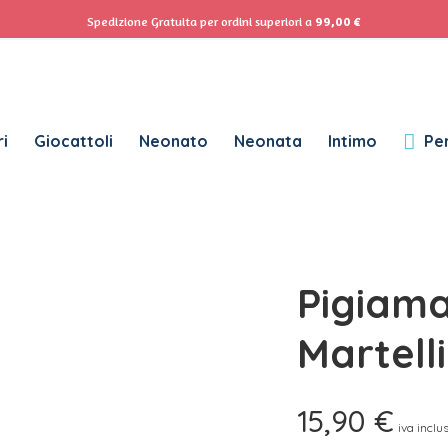
ACCEDI
Se
Spedizione Gratuita per ordini superiori a
99,00
€
Password dimenticata?
i
Giocattoli
Neonato
Neonata
Intimo
Per
RICHIESTO
NOME UTENTE
*
RICHIESTO
INDIRIZZO EMAIL
*
Pigiam
RICHIESTO
PASSWORD
*
Martell
15,90
€
SUBSCRIBE TO OUR NEWSLETTER
iva inclu