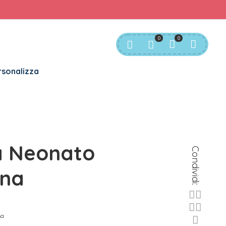
rvizio Clienti:
info@bgkids.it
+39 345 627 9165
0
0
sonalizza
a Neonato
Condividi:
ina
sa