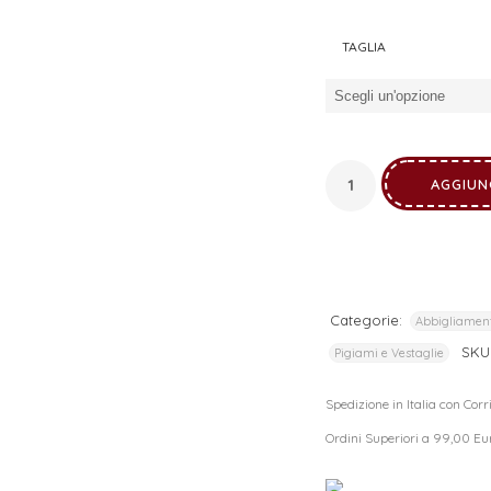
I tuoi dati personali verranno utilizzati per supportare la tua
esperienza su questo sito web, per gestire l'accesso al tuo
TAGLIA
privacy policy
account e per altri scopi descritti nella nostra
.
REGISTRATI
AGGIUN
Categorie:
Abbigliamen
SKU
Pigiami e Vestaglie
Spedizione in Italia con Cor
Ordini Superiori a 99,00 Eu