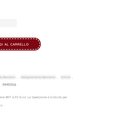
GI AL CARRELLO
,
,
,
to Bambini
Abbigliamento Bambino
Intimo
:
RM10106
riere BRT 6,90 Euro. La Spedizione è Gratuita per
ro