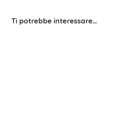
Ti potrebbe interessare…
Pantalone bambino Grigio
Chiaro IDO
Maglione Bambina Blue
15,90
€
iva inclusa
Agatha Ruiz De La Prada
15,90
€
iva inclusa