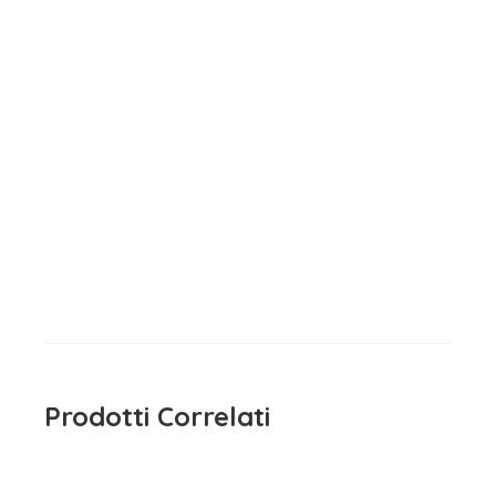
Maglietta Manica Lunga
Dodipetto Grigia
15,90
€
iva inclusa
Prodotti Correlati