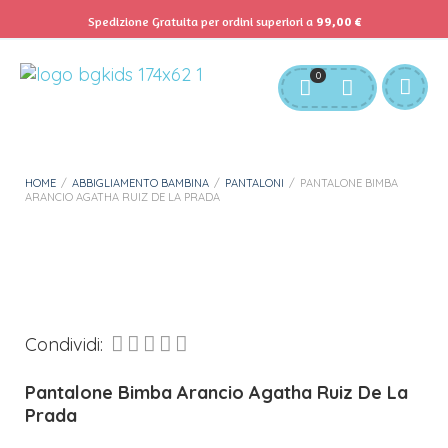
Spedizione Gratuita per ordini superiori a
99,00
€
Servizio Clienti:
info@bgkids.it
+39 345 627 9165
0
Personalizza Gadget T-Shirt
Download APP B&G Kids
HOME
/
ABBIGLIAMENTO BAMBINA
/
PANTALONI
/
PANTALONE BIMBA
ARANCIO AGATHA RUIZ DE LA PRADA
Condividi:
Pantalone Bimba Arancio Agatha Ruiz De La
Prada