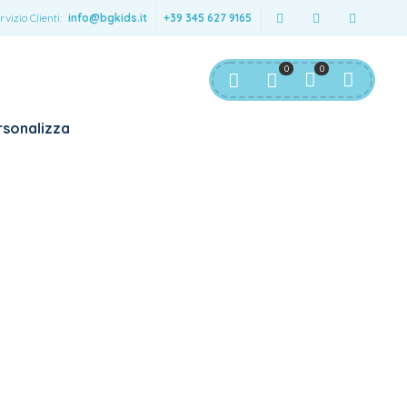
rvizio Clienti:
info@bgkids.it
+39 345 627 9165
0
0
sonalizza