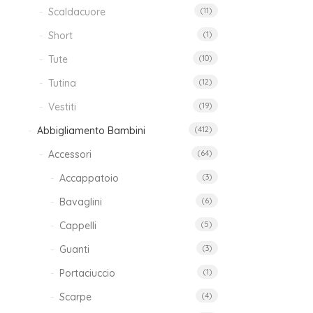
Scaldacuore
(11)
Short
(1)
Tute
(10)
Com
Tutina
(12)
Vestiti
(19)
39
Abbigliamento Bambini
(412)
Accessori
(64)
Com
Accappatoio
(3)
3 Pe
Bavaglini
(6)
35
Cappelli
(5)
Guanti
(3)
Portaciuccio
(1)
Scarpe
(4)