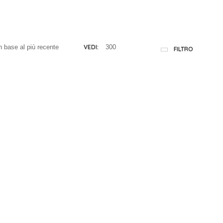
VEDI:
FILTRO
Completo Bambina
BabyBol Cod.
231005
pleto 2 Pezzi +
35,90
€
scetta Babybol
iva inclusa
141026