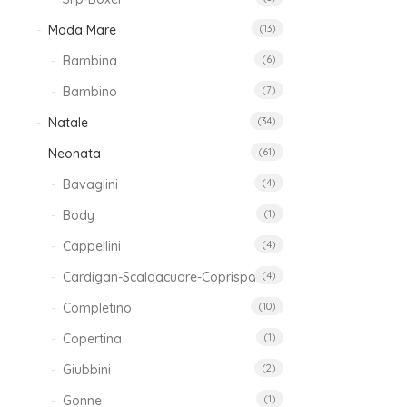
Moda Mare
(13)
Bambina
(6)
Co
L
Bambino
(7)
Natale
(34)
1
Neonata
(61)
Bavaglini
(4)
Body
(1)
Cappellini
(4)
Cardigan-Scaldacuore-Coprispalle
(4)
Completino
(10)
Copertina
(1)
Giubbini
(2)
Gonne
(1)