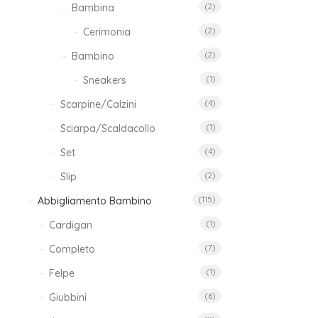
Bambina
(2)
Cerimonia
(2)
Bambino
(2)
Sneakers
(1)
Scarpine/Calzini
(4)
Sciarpa/Scaldacollo
(1)
Set
(4)
Slip
(2)
Abbigliamento Bambino
(115)
Cardigan
(1)
25
Completo
(7)
Felpe
(1)
Giubbini
(6)