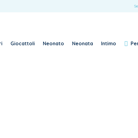
ACCEDI
Se
Password dimenticata?
i
Giocattoli
Neonato
Neonata
Intimo
Per
RICHIESTO
NOME UTENTE
*
RICHIESTO
INDIRIZZO EMAIL
*
RICHIESTO
PASSWORD
*
SUBSCRIBE TO OUR NEWSLETTER