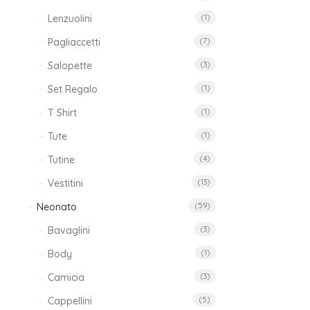
Lenzuolini
(1)
Pagliaccetti
(7)
Salopette
(3)
Set Regalo
(1)
T Shirt
(1)
Tute
(1)
Tutine
(4)
Vestitini
(13)
Neonato
(59)
Bavaglini
(3)
Body
(1)
Camicia
(3)
Cappellini
(5)