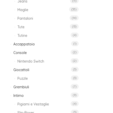
Jeans
(11)
Maglie
(35)
Pantaloni
(14)
Tute
(13)
Tutine
(4)
Co
Accappatoio
(1)
L
Console
(2)
B
Nintendo Switch
(2)
Giocattoli
(3)
19
Puzzle
(3)
Grembiuli
(7)
Intimo
(9)
Pigiami e Vestaglie
(4)
Slip-Boxer
(3)