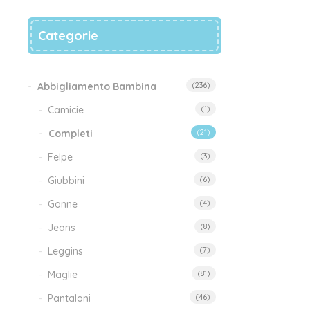
Categorie
Abbigliamento Bambina
(236)
Camicie
(1)
Completi
(21)
Felpe
(3)
Tut
Giubbini
(6)
S
Gonne
(4)
Jeans
(8)
29
Leggins
(7)
Maglie
(81)
Pantaloni
(46)