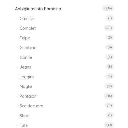
Abbigliamento Bambina
(236)
Camicie
(1)
Completi
(21)
Felpe
(3)
Giubbini
(6)
Gonne
(4)
Jeans
(8)
Leggins
(7)
Maglie
(81)
Pantaloni
(46)
Scaldacuore
(11)
Short
(1)
Tute
(10)