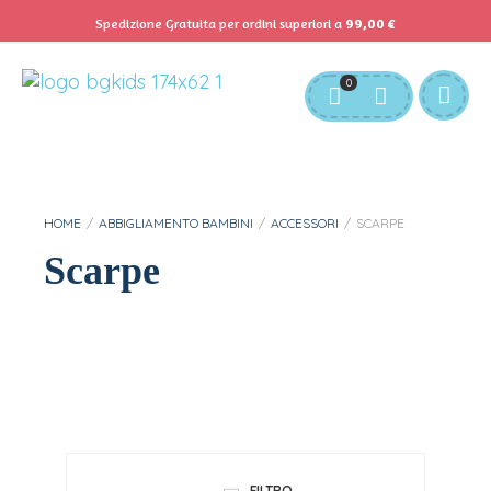
Spedizione Gratuita per ordini superiori a
99,00
€
Servizio Clienti:
info@bgkids.it
+39 345 627 9165
0
Personalizza Gadget T-Shirt
Download APP B&G Kids
HOME
/
ABBIGLIAMENTO BAMBINI
/
ACCESSORI
/
SCARPE
Scarpe
FILTRO