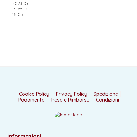
originale
attuale
era:
è:
32,90 €.
15,00 €.
Cookie Policy
Privacy Policy
Spedizione
Pagamento
Reso e Rimborso
Condizioni
Informazioni