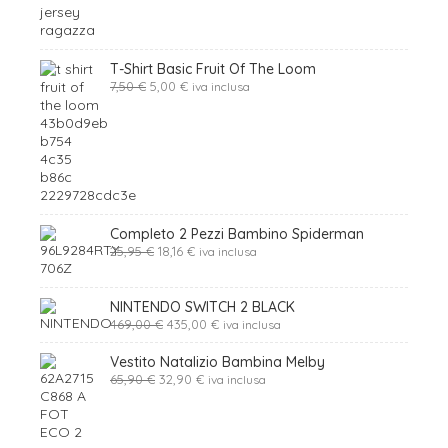
originale
attuale
era:
è:
22,90 €.
16,03 €.
T-Shirt Basic Fruit Of The Loom
Il
Il
7,50
€
5,00
€
iva inclusa
prezzo
prezzo
originale
attuale
era:
è:
7,50 €.
5,00 €.
Completo 2 Pezzi Bambino Spiderman
Il
Il
25,95
€
18,16
€
iva inclusa
prezzo
prezzo
originale
attuale
era:
è:
NINTENDO SWITCH 2 BLACK
25,95 €.
18,16 €.
Il
Il
469,00
€
435,00
€
iva inclusa
prezzo
prezzo
originale
attuale
Vestito Natalizio Bambina Melby
era:
è:
Il
Il
65,90
€
32,90
€
iva inclusa
469,00 €.
435,00 €.
prezzo
prezzo
originale
attuale
era:
è:
65,90 €.
32,90 €.