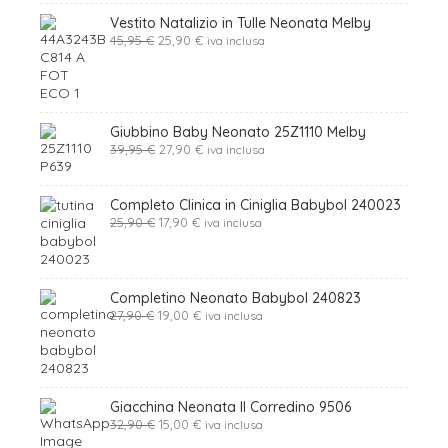
Vestito Natalizio in Tulle Neonata Melby
Il
Il
45,95
€
25,90
€
iva inclusa
prezzo
prezzo
originale
attuale
era:
è:
45,95 €.
25,90 €.
Giubbino Baby Neonato 25Z1110 Melby
Il
Il
39,95
€
27,90
€
iva inclusa
prezzo
prezzo
originale
attuale
era:
è:
Completo Clinica in Ciniglia Babybol 240023
39,95 €.
27,90 €.
Il
Il
25,90
€
17,90
€
iva inclusa
prezzo
prezzo
originale
attuale
era:
è:
25,90 €.
17,90 €.
Completino Neonato Babybol 240823
Il
Il
27,90
€
19,00
€
iva inclusa
prezzo
prezzo
originale
attuale
era:
è:
27,90 €.
19,00 €.
Giacchina Neonata Il Corredino 9506
Il
Il
32,90
€
15,00
€
iva inclusa
prezzo
prezzo