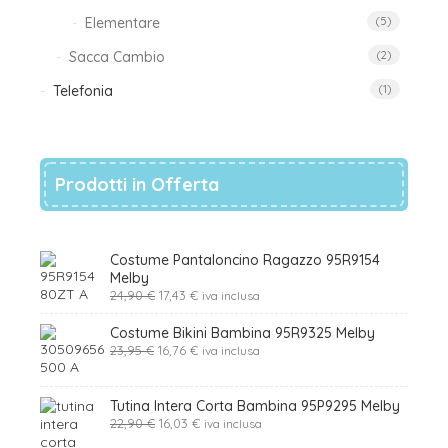
Elementare
(5)
Sacca Cambio
(2)
Telefonia
(1)
Prodotti in Offerta
Costume Pantaloncino Ragazzo 95R9154
Melby
Il
Il
24,90
€
17,43
€
iva inclusa
prezzo
prezzo
originale
attuale
Costume Bikini Bambina 95R9325 Melby
era:
è:
Il
Il
23,95
€
16,76
€
iva inclusa
24,90 €.
17,43 €.
prezzo
prezzo
originale
attuale
era:
è:
Tutina Intera Corta Bambina 95P9295 Melby
23,95 €.
16,76 €.
Il
Il
22,90
€
16,03
€
iva inclusa
prezzo
prezzo