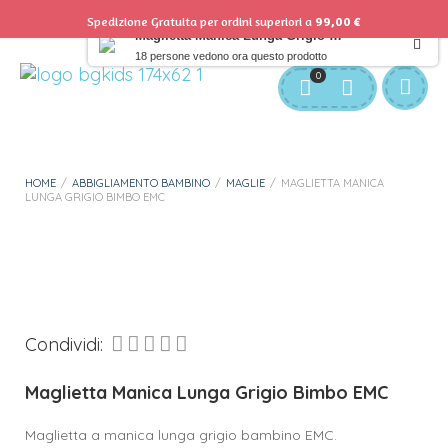
Spedizione Gratuita per ordini superiori a
99,00
€
Maglietta Manica Lunga Grigio Bimbo EMC
18 persone vedono ora questo prodotto
Servizio Clienti:
info@bgkids.it
+39 345 627 9165
0
Personalizza Gadget T-Shirt
Download APP B&G Kids
HOME
/
ABBIGLIAMENTO BAMBINO
/
MAGLIE
/
MAGLIETTA MANICA
LUNGA GRIGIO BIMBO EMC
Condividi:
Maglietta Manica Lunga Grigio Bimbo EMC
Maglietta a manica lunga grigio bambino EMC.