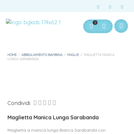
Servizio Clienti:
info@bgkids.it
+39 345 627 9165
0
Personalizza Gadget T-Shirt
Download APP B&G Kids
HOME
/
ABBIGLIAMENTO BAMBINA
/
MAGLIE
/
MAGLIETTA MANICA
LUNGA SARABANDA
Condividi:
Maglietta Manica Lunga Sarabanda
Maglietta a manica lunga Bianca Sarabanda con