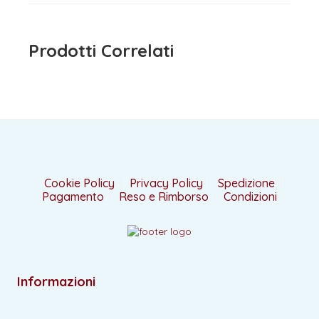
era:
è:
15,90 €.
12,72 €.
Prodotti Correlati
Cookie Policy
Privacy Policy
Spedizione
Pagamento
Reso e Rimborso
Condizioni
Informazioni