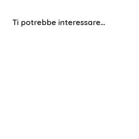
Ti potrebbe interessare…
Maglietta Manica Lunga
Maglietta Manica Lunga
Rossa Dimensione Danza
Bianca Sarabanda
15,90
€
15,90
€
iva inclusa
iva inclusa