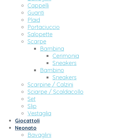
Cappelli
Guanti
Plaid
Portaciuccio
Salopette
Scarpe
Bambina
Cerimonia
Sneakers
Bambino
Sneakers
Scarpine / Calzini
Sciarpe / Scaldacollo
Set
Slip
Vestaglia
Giocattoli
Neonato
Bavaglini