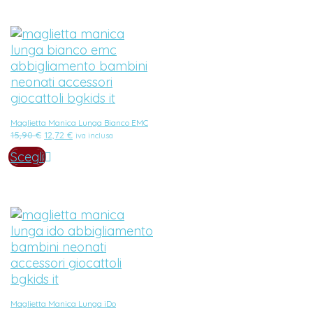
Maglietta Manica Lunga Bianco EMC
Il
Il
15,90
€
12,72
€
iva inclusa
prezzo
prezzo
Scegli
originale
attuale
era:
è:
15,90 €.
12,72 €.
Maglietta Manica Lunga iDo