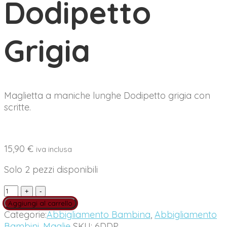
Dodipetto
Grigia
Maglietta a maniche lunghe Dodipetto grigia con
scritte.
15,90
€
iva inclusa
Solo 2 pezzi disponibili
Maglietta
Manica
Aggiungi al carrello
Lunga
Categorie:
Abbigliamento Bambina
,
Abbigliamento
Dodipetto
Bambini
,
Maglie
SKU:
6DDP