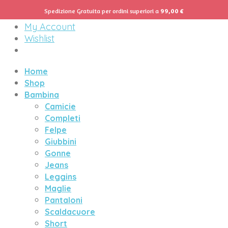
Spedizione Gratuita per ordini superiori a
99,00
€
Menu
My Account
Wishlist
Home
Shop
Bambina
Camicie
Completi
Felpe
Giubbini
Gonne
Jeans
Leggins
Maglie
Pantaloni
Scaldacuore
Short