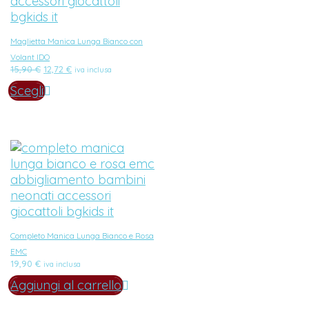
Maglietta Manica Lunga Bianco con
Volant IDO
Il
Il
15,90
€
12,72
€
iva inclusa
prezzo
prezzo
Scegli
originale
attuale
era:
è:
15,90 €.
12,72 €.
Completo Manica Lunga Bianco e Rosa
EMC
19,90
€
iva inclusa
Aggiungi al carrello