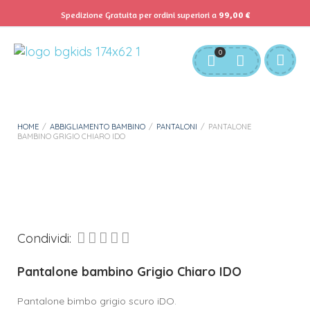
Spedizione Gratuita per ordini superiori a
99,00
€
Servizio Clienti:
info@bgkids.it
+39 345 627 9165
0
Personalizza Gadget T-Shirt
Download APP B&G Kids
HOME
/
ABBIGLIAMENTO BAMBINO
/
PANTALONI
/
PANTALONE
BAMBINO GRIGIO CHIARO IDO
Condividi:
Pantalone bambino Grigio Chiaro IDO
Pantalone bimbo grigio scuro iDO.