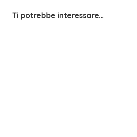
Ti potrebbe interessare…
Maglietta Manica Lunga
Dodipetto
Maglietta Manica Lunga
15,90
€
iva inclusa
Bambina Bianco Dodipetto
15,90
€
iva inclusa