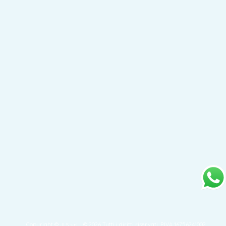
Copyright ©
| © 2026 Tutti i diritti riservati. P.IVA 16756241002
JLS s.r.l.