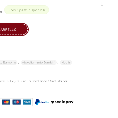
Solo 1 pezzi disponibili
sa
CARRELLO
,
,
to Bambina
Abbigliamento Bambini
Maglie
riere BRT 6,90 Euro. La Spedizione è Gratuita per
ro