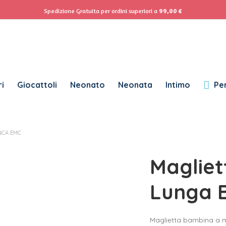
ACCEDI
Se
Spedizione Gratuita per ordini superiori a
99,00
€
Password dimenticata?
RICHIESTO
NOME UTENTE
*
i
Giocattoli
Neonato
Neonata
Intimo
Per
RICHIESTO
INDIRIZZO EMAIL
*
NCA EMC
Magliet
RICHIESTO
PASSWORD
*
Lunga 
SUBSCRIBE TO OUR NEWSLETTER
Maglietta bambina a m