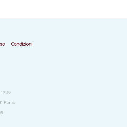
rso
Condizioni
 19:30
141 Roma
65