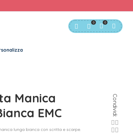
rvizio Clienti:
info@bgkids.it
+39 345 627 9165
0
0
sonalizza
ta Manica
Condividi:
Bianca EMC
anica lunga bianca con scritta e scarpe.