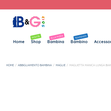
Personalizza Gadget T-Shirt
Download APP B&G Kids
Maglietta Manica Lunga Bianca EMC
16 persone vedono ora questo prodotto
ALLA MODA
TENDENZA
NOVITÀ
Home
Shop
Bambina
Bambino
Accessor
HOME
/
ABBIGLIAMENTO BAMBINA
/
MAGLIE
/
MAGLIETTA MANICA LUNGA BIA