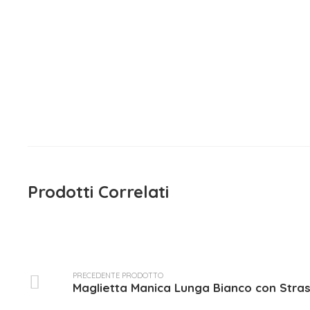
Maglietta Manica Lunga EMC
Magliett
15,90
€
iva inclusa
15,90
Prodotti Correlati
PRECEDENTE PRODOTTO
Maglietta Manica Lunga Bianco con Stra