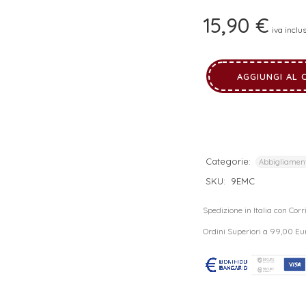
I tuoi dati personali verranno utilizzati per supportare la tua
15,90
€
esperienza su questo sito web, per gestire l'accesso al tuo
iva inclu
privacy policy
account e per altri scopi descritti nella nostra
.
REGISTRATI
AGGIUNGI AL 
Categorie:
Abbigliamen
SKU:
9EMC
Spedizione in Italia con Cor
Ordini Superiori a 99,00 Eu